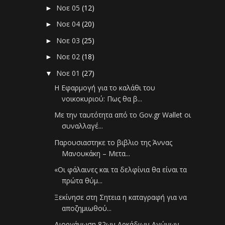
Νοε 05
(12)
►
Νοε 04
(20)
►
Νοε 03
(25)
►
Νοε 02
(18)
►
Νοε 01
(27)
▼
Η Εφαρμογή για το καλάθι του
νοικοκυριού: Πως θα β...
Με την ταυτότητα από τo Gov.gr Wallet οι
συναλλαγέ...
Παρουσιαστηκε το βιβλιο της Άννας
Μανουκάκη – Μετα...
«Οι φάλαινες και τα δελφίνια θα είναι τα
πρώτα θύμ...
Ξεκίνησε στη Σητεια η καταγραφή για να
αποζημιωθού...
Διοργάνωση 82ων Αρκάδιων Αγώνων