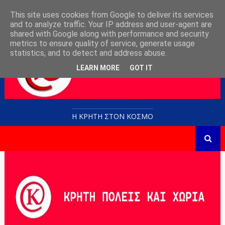
This site uses cookies from Google to deliver its services
and to analyze traffic. Your IP address and user-agent are
shared with Google along with performance and security
metrics to ensure quality of service, generate usage
statistics, and to detect and address abuse.
LEARN MORE
GOT IT
Η ΚΡΗΤΗ ΣΤΟN KOΣΜΟ