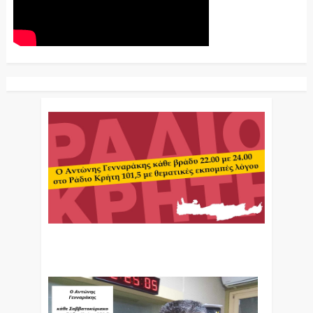
Ο Αντώνης Γενναράκης Στο Ράδιο Κρήτη Κάθε
Βράδυ Απο Τις 10 Έως Τις 12 Με Θεματικές
Εκπομπές Λόγου Και Μουσικής