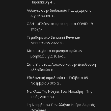
Παρασκευή 4 ...
Αλλαγές στην διαδικασία Παραχώρησης
Αιγιαλού και τ...
OΛΗ - «Πλέοντας προς τη μετα-COVID-19
εποχή»
Τί μάθαμε στο Santorini Revenue
Masterclass 2022 b...
Με επιτυχία το σεμινάριο πρώτων
βοηθειών για εθελο...
Στην Υπηρεσία Ασύλου και την Διεύθυνση
Αλλοδαπών κ...
Εθελοντική αιμοδοσία το Σάββατο 05
Νοεμβρίου στο α...
Να Κλαις Τις Νύχτες Του Νοέμβρη - Της
Ζωής Δικταίου
1η Νοεμβριου Πανελλήνια Ημέρα Δωρεάς
Οργάνων