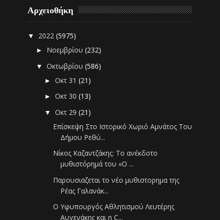
Αρχειοθήκη
2022
(5975)
▼
Νοεμβρίου
(232)
►
Οκτωβρίου
(586)
▼
Οκτ 31
(21)
►
Οκτ 30
(13)
►
Οκτ 29
(21)
▼
Επίσκεψη Στο Ιστορικό Χωριό Αμνάτος Του
Δήμου Ρεθύ...
Νίκος Καζαντζάκης: Το ανέκδοτο
μυθιστόρημά του «Ο ...
Παρουσιαζεται το νέο μυθιστορημα της
Ρέας Γαλανάκ...
Ο Υφυπουργός Αθλητισμού Λευτέρης
Αυγενάκης και η C...