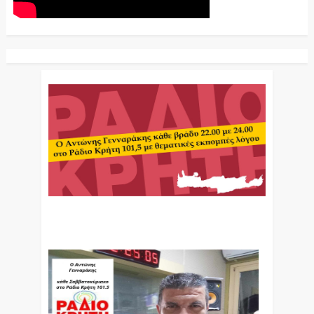
Ο Αντώνης Γενναράκης Στο Ράδιο Κρήτη Κάθε
Βράδυ Απο Τις 10 Έως Τις 12 Με Θεματικές
Εκπομπές Λόγου Και Μουσικής