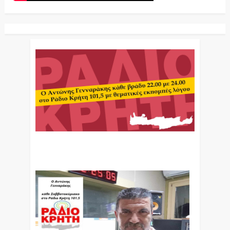
Ο Αντώνης Γενναράκης Στο Ράδιο Κρήτη Κάθε
Βράδυ Απο Τις 10 Έως Τις 12 Με Θεματικές
Εκπομπές Λόγου Και Μουσικής