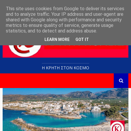
This site uses cookies from Google to deliver its services
and to analyze traffic. Your IP address and user-agent are
shared with Google along with performance and security
metrics to ensure quality of service, generate usage
statistics, and to detect and address abuse.
LEARN MORE
GOT IT
Η ΚΡΗΤΗ ΣΤΟN KOΣΜΟ