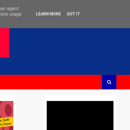
user-agent
erate usage
LEARN MORE
GOT IT