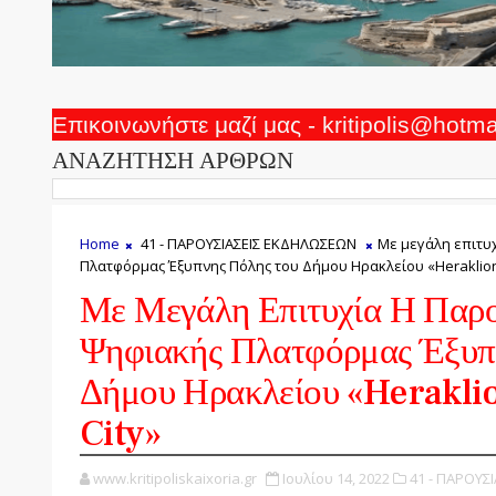
Επικοινωνήστε μαζί μας - kritipolis@hotm
ΑΝΑΖΗΤΗΣΗ ΑΡΘΡΩΝ
Home
41 - ΠΑΡΟΥΣΙΑΣΕΙΣ ΕΚΔΗΛΩΣΕΩΝ
Με μεγάλη επιτυ
Πλατφόρμας Έξυπνης Πόλης του Δήμου Ηρακλείου «Heraklion
Με Μεγάλη Επιτυχία Η Παρ
Ψηφιακής Πλατφόρμας Έξυπ
Δήμου Ηρακλείου «Herakli
City»
www.kritipoliskaixoria.gr
Ιουλίου 14, 2022
41 - ΠΑΡΟΥΣ