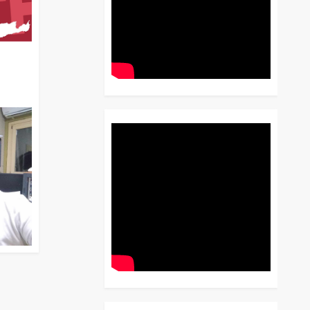
διο
 Έως
 Λόγου