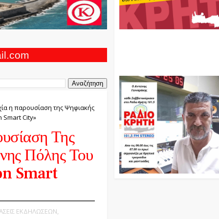
Ο Αντώνης Γενναράκης Στο Ρά
Κρήτη Κάθε Βράδυ Απο Τις 10
Τις 12 Με Θεματικές Εκπομπές
ail.com
Και Μουσικής
χία η παρουσίαση της Ψηφιακής
 Smart City»
ουσίαση Της
νης Πόλης Του
on Smart
ΙΑΣΕΙΣ ΕΚΔΗΛΩΣΕΩΝ,