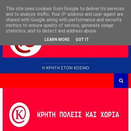
This site uses cookies from Google to deliver its services
and to analyze traffic. Your IP address and user-agent are
shared with Google along with performance and security
metrics to ensure quality of service, generate usage
statistics, and to detect and address abuse.
LEARN MORE
GOT IT
Η ΚΡΗΤΗ ΣΤΟN KOΣΜΟ