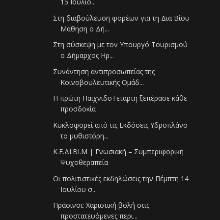
15 Ιουλίο...
Στη διαβούλευση φορέων για τη Δια Βίου
Μάθηση ο Δή...
Στη σύσκεψη με τον Υπουργό Τουρισμού
ο Δήμαρχος Ηρ...
Συνάντηση αντιπροσωπείας της
Κοινοβουλευτικής Ομάδ...
Η πρώτη ΠαιχνιδοΤετάρτη ξεπέρασε κάθε
προσδοκία
Κυκλοφορεί από τις Εκδόσεις Υδροπλάνο
το μυθιστόρη...
Κ.Ε.ΔΙ.ΒΙ.Μ | Γνωσιακή – Συμπεριφορική
Ψυχοθεραπεία
Οι πολιτιστικές εκδηλώσεις την Πέμπτη 14
Ιουλίου σ...
Πράσινοι: Χαριστική βολή στις
προστατευόμενες περι...