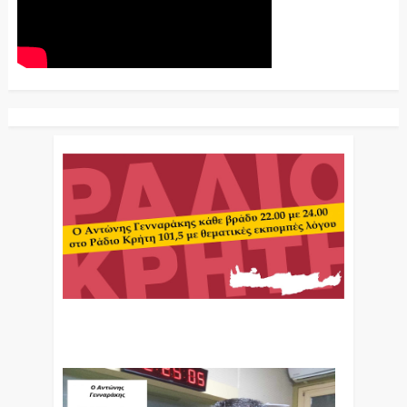
Ο Αντώνης Γενναράκης Στο Ράδιο Κρήτη Κάθε
Βράδυ Απο Τις 10 Έως Τις 12 Με Θεματικές
Εκπομπές Λόγου Και Μουσικής