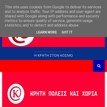
This site uses cookies from Google to deliver its services
and to analyze traffic. Your IP address and user-agent are
shared with Google along with performance and security
metrics to ensure quality of service, generate usage
statistics, and to detect and address abuse.
LEARN MORE
GOT IT
Η ΚΡΗΤΗ ΣΤΟN KOΣΜΟ