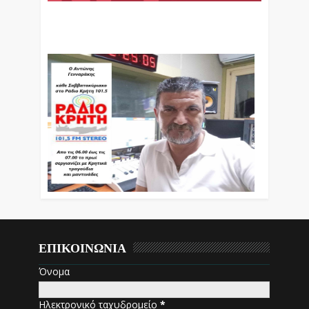
Ο Αντώνης Γενναράκης Στο Ράδιο Κρήτη Κάθε
Βράδυ Απο Τις 10 Έως Τις 12 Με Θεματικές
Εκπομπές Λόγου Και Μουσικής
ΕΠΙΚΟΙΝΩΝΙΑ
Όνομα
Ηλεκτρονικό ταχυδρομείο
*