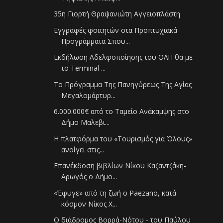
35η Γιορτή Θραψανιώτη Αγγειοπλάστη
Εγγραφές φοιτητών στα Προπτυχιακά
Προγράμματα Σπου...
Εκδήλωση Αδελφοποίησης του ΟΛΗ θα με
το Terminal ...
Το Πρόγραμμα Της Πανηγύρεως Της Αγίας
Μεγαλομάρτυρ...
6.000.000€ από το Ταμείο Ανάκαμψης στο
Δήμο Μαλεβι...
Η πλατφόρμα του «Τουρισμός για Όλους»
ανοίγει στις...
Επανέκδοση βιβλίων Νίκου Καζαντζάκη-
Αρωγός ο Δήμο...
«Έφυγε» από τη ζωή ο Paezano, κατά
κόσμον Νίκος Χ...
Ο διάδρομος Βορρά-Νότου - του Παύλου