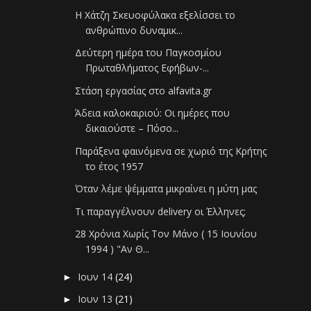
Η Χάτζη Σκευοφύλακα εξελίσσει το
ανθρώπινο δυναμικ...
Δεύτερη ημέρα του Παγκοσμίου
Πρωταθλήματος Eφήβων-...
Στάση εργασίας στο alfavita.gr
Άδεια καλοκαιριού: Οι ημέρες που
δικαιούστε – Πόσο...
Παράξενα φαινόμενα σε χωριό της Κρήτης
το έτος 1957
Όταν λέμε ψέμματα μικραίνει η μύτη μας
Τι παραγγέλνουν delivery οι Έλληνες;
28 Χρόνια Χωρίς Τον Μάνο ( 15 Ιουνίου
1994 ) "Αν Θ...
Ιουν 14
(24)
►
Ιουν 13
(21)
►