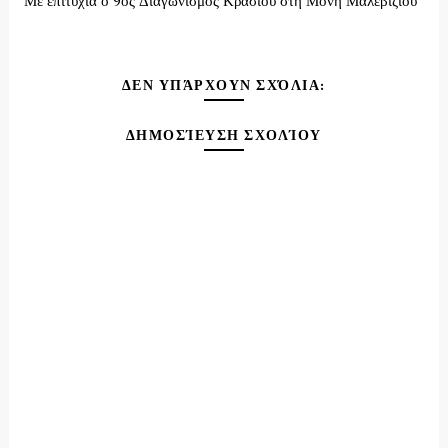
Με επιτυχία ο 9ος Διαγωνισμός Κρασιού στη Μονή Μαλεβιζίου
ΔΕΝ ΥΠΆΡΧΟΥΝ ΣΧΌΛΙΑ:
ΔΗΜΟΣΊΕΥΣΗ ΣΧΟΛΊΟΥ