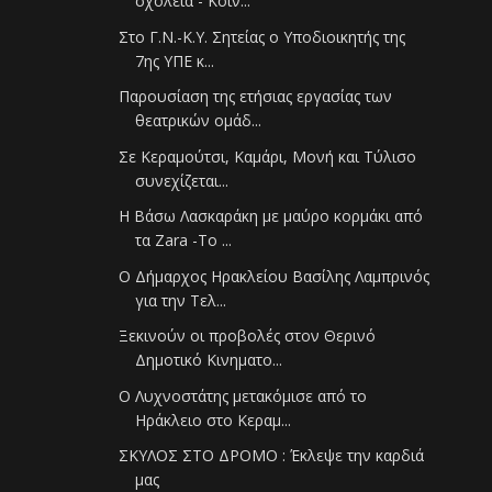
σχολεία - Κοιν...
Στο Γ.Ν.-Κ.Υ. Σητείας ο Υποδιοικητής της
7ης ΥΠΕ κ...
Παρουσίαση της ετήσιας εργασίας των
θεατρικών ομάδ...
Σε Κεραμούτσι, Καμάρι, Μονή και Τύλισο
συνεχίζεται...
H Βάσω Λασκαράκη με μαύρο κορμάκι από
τα Zara -Το ...
Ο Δήμαρχος Ηρακλείου Βασίλης Λαμπρινός
για την Τελ...
Ξεκινούν οι προβολές στον Θερινό
Δημοτικό Κινηματο...
Ο Λυχνοστάτης μετακόμισε από το
Ηράκλειο στο Κεραμ...
ΣΚΥΛΟΣ ΣΤΟ ΔΡΟΜΟ : Έκλεψε την καρδιά
μας