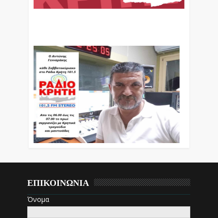
Ο Αντώνης Γενναράκης Στο Ράδιο Κρήτη Κάθε
Βράδυ Απο Τις 10 Έως Τις 12 Με Θεματικές
Εκπομπές Λόγου Και Μουσικής
ΕΠΙΚΟΙΝΩΝΙΑ
Όνομα