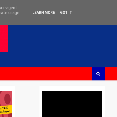
user-agent
erate usage
LEARN MORE
GOT IT