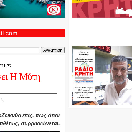
Ο Αντώνης Γενναράκης Στο Ρά
Κρήτη Κάθε Βράδυ Απο Τις 10
Τις 12 Με Θεματικές Εκπομπές
ail.com
Και Μουσικής
τη μας
νει Η Μύτη
Α,
οδεικνύοντας, πως όταν
τιθέτως, συρρικνώνεται.