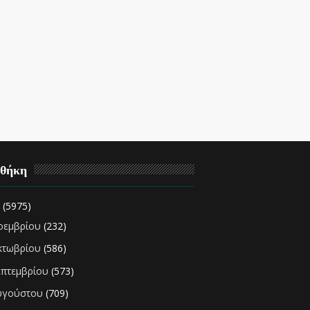
οθήκη
2
(5975)
οεμβρίου
(232)
κτωβρίου
(586)
επτεμβρίου
(573)
υγούστου
(709)