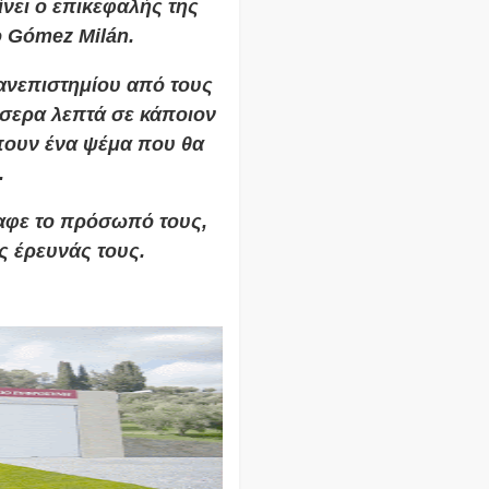
νει ο επικεφαλής της
o Gómez Milán.
Πανεπιστημίου από τους
σερα λεπτά σε κάποιον
 πουν ένα ψέμα που θα
.
ραφε το πρόσωπό τους,
ς έρευνάς τους.