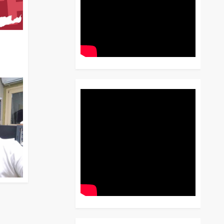
διο
 Έως
 Λόγου