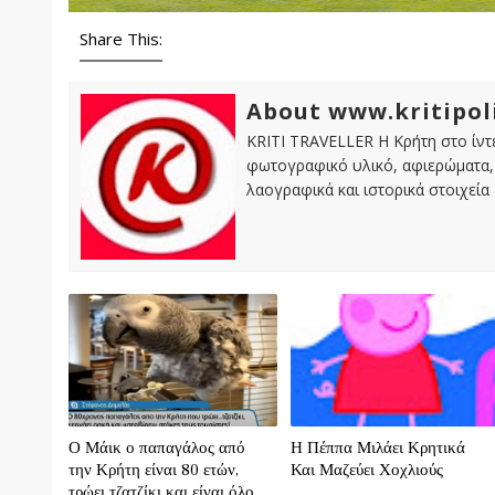
Share This:
About www.kritipol
KRITI TRAVELLER Η Κρήτη στο ίντε
φωτογραφικό υλικό, αφιερώματα, 
λαογραφικά και ιστορικά στοιχεία
Ο Μάικ ο παπαγάλος από
Η Πέππα Μιλάει Κρητικά
την Κρήτη είναι 80 ετών,
Και Μαζεύει Χοχλιούς
τρώει τζατζίκι και είναι όλο