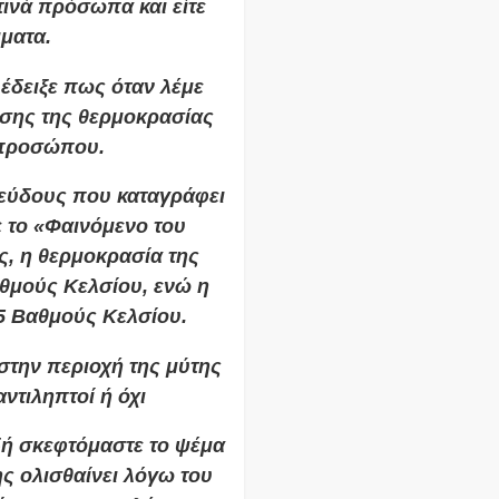
τινά πρόσωπα και είτε
μματα.
έδειξε πως όταν λέμε
ώσης της θερμοκρασίας
 προσώπου.
ψεύδους που καταγράφει
 το «Φαινόμενο του
ς, η θερμοκρασία της
αθμούς Κελσίου, ενώ η
,5 Βαθμούς Κελσίου.
στην περιοχή της μύτης
αντιληπτοί ή όχι
δή σκεφτόμαστε το ψέμα
ς ολισθαίνει λόγω του