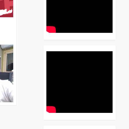
διο
 Έως
 Λόγου