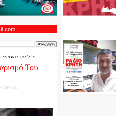
Ο Αντώνης Γενναράκης Στο Ρά
Κρήτη Κάθε Βράδυ Απο Τις 10
Τις 12 Με Θεματικές Εκπομπές
ail.com
Και Μουσικής
Καθαρισμό Του Φούρνου
αρισμό Του
ΙΚΑ ΘΕΜΑΤΑ,