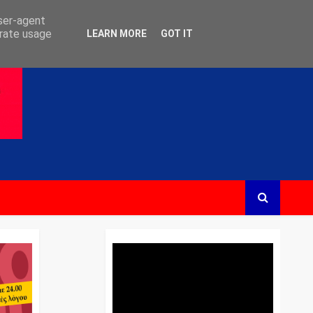
user-agent
erate usage
LEARN MORE
GOT IT