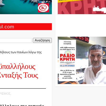
Ο Αντώνης Γενναράκης Στο Ρά
Κρήτη Κάθε Βράδυ Απο Τις 10
Τις 12 Με Θεματικές Εκπομπές
ail.com
Και Μουσικής
ήλους των Χανίων λόγω της
ϋπαλλήλους
νταξής Τους
ΥΡΙΣΜΟΣ,