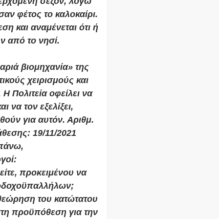
ερχόμενη σεζόν, λόγω
ν φέτος το καλοκαίρι.
ση και αναμένεται ότι ή
ν από το νησί.
αριά βιομηχανία» της
ικούς χειρισμούς και
Η Πολιτεία οφείλει να
ι να τον εξελίξει,
θούν για αυτόν. Αριθμ.
θεσης: 19/11/2021
πάνω,
γοί:
είτε, προκειμένου να
νοδοχοϋπαλλήλων;
αθεώρηση του κατώτατου
στη προϋπόθεση για την