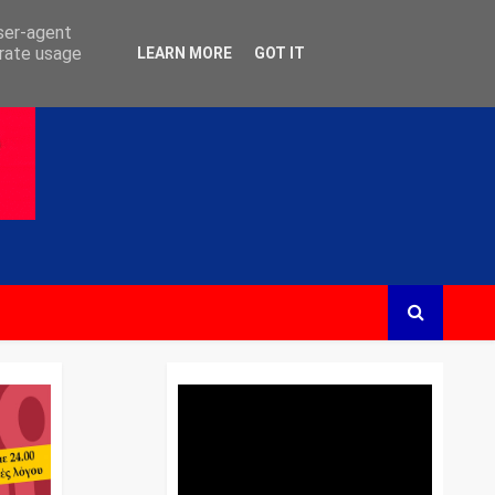
user-agent
erate usage
LEARN MORE
GOT IT