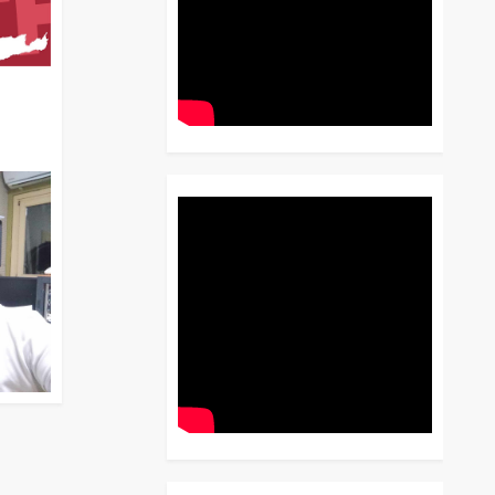
διο
 Έως
 Λόγου