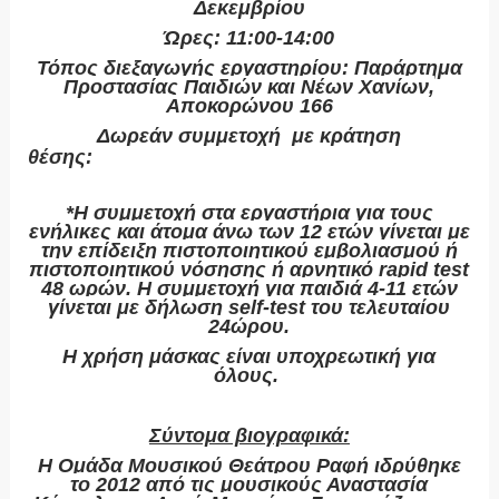
Δεκεμβρίου
Ώρες
: 11:00-14:00
Τόπος διεξαγωγής εργαστηρίου
: Παράρτημα
Προστασίας Παιδιών και Νέων Χανίων,
Αποκορώνου 166
Δωρεάν συμμετοχή με κράτηση
θέσης
:
https://form.jotform.com/213431944106
348
*Η συμμετοχή στα εργαστήρια για τους
ενήλικες και άτομα άνω των 12 ετών γίνεται με
την επίδειξη πιστοποιητικού εμβολιασμού ή
πιστοποιητικού νόσησης ή αρνητικό rapid test
48 ωρών. Η συμμετοχή για παιδιά 4-11 ετών
γίνεται με δήλωση self-test του τελευταίου
24ώρου.
Η χρήση μάσκας είναι υποχρεωτική για
όλους.
Σύντομα βιογραφικά:
Η
Ομάδα Mουσικού Θεάτρου Ραφή
ιδρύθηκε
το 2012 από τις μουσικούς Αναστασία