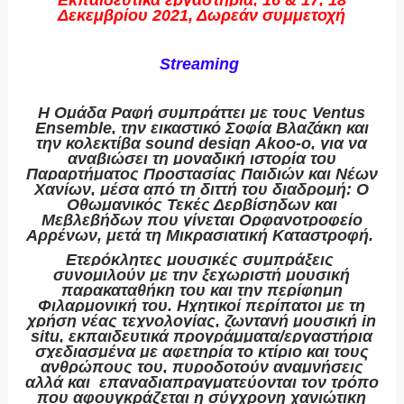
Εκπαιδευτικά εργαστήρια, 16 & 17, 18
Δεκεμβρίου 2021, Δωρεάν συμμετοχή
Streaming
Η Ομάδα Ραφή συμπράττει με τους Ventus
Ensemble, την εικαστικό Σοφία Βλαζάκη και
την κολεκτίβα sound design Αkoo-o, για να
αναβιώσει τη μοναδική ιστορία του
Παραρτήματος Προστασίας Παιδιών και Νέων
Χανίων,
μέσα από τη διττή του διαδρομή: O
Οθωμανικός Τεκές Δερβίσηδων και
Μεβλεβήδων που γίνεται Ορφανοτροφείο
Αρρένων, μετά τη Μικρασιατική Καταστροφή.
Ετερόκλητες μουσικές συμπράξεις
συνομιλούν με την ξεχωριστή μουσική
παρακαταθήκη του και την περίφημη
Φιλαρμονική του. Ηχητικοί περίπατοι με τη
χρήση νέας τεχνολογίας, ζωντανή μουσική in
situ, εκπαιδευτικά προγράμματα/εργαστήρια
σχεδιασμένα με αφετηρία το κτίριο και τους
ανθρώπους του, πυροδοτούν αναμνήσεις
αλλά και επαναδιαπραγματεύονται τον τρόπο
που αφουγκράζεται η σύγχρονη χανιώτικη