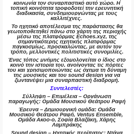
κοινωνία τον συναρπαστικό αυτό χώρο. Η
τοπική κοινότητα τροφοδοτεί την ερευνητική
διαδικασία, συνδημιουργώντας με τους
καλλιτέχνες.
Το ηχητικό αποτέλεσμα της παράστασης θα
γεωτοποθετηθεί πάνω στο χάρτη της περιοχής
μέσω της πλατφόρμας Echoes.xyz, της
σημαντικότερης ηχητικής πλατφόρμας
παγκοσμίως, προσκαλώντας, με αυτόν τον
τρόπο, μελλοντικές πολιτιστικές συνομιλίες.
Ένας τόπος μνήμης εξομολογείται ο ίδιος στο
κοινό την ιστορία του, ανοίγοντας τις πόρτες
του και χρησιμοποιώντας ως όχημα τη δύναμη
της μουσικής και του sound design για να
ζωντανέψει μια συναρπαστική διαδρομή.
Συντελεστές:
Σύλληψη – Επιμέλεια – Οργάνωση
παραγωγής: Ομάδα Μουσικού Θεάτρου Ραφή
Έρευνα – Δημιουργική ομάδα: Ομάδα
Μουσικού Θεάτρου Ραφή, Ventus Ensemble,
Ομάδα Ακοο-ο, Σοφία Βλαζάκη, Χάρης
Λαμπράκης
Sound design – Hχητικός περίπατος: Ντάνα