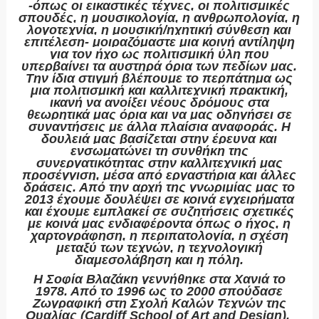
-όπως οι εικαστικές τέχνες, οι πολιτισμικές
σπουδές, η μουσικολογία, η ανθρωπολογία, η
λογοτεχνία, η μουσική/ηχητική σύνθεση και
επιτέλεση- μοιραζόμαστε μια κοινή αντίληψη
για τον ήχο ως πολιτισμική ύλη που
υπερβαίνει τα αυστηρά όρια των πεδίων μας.
Την ίδια στιγμή βλέπουμε το περπάτημα ως
μια πολιτισμική και καλλιτεχνική πρακτική,
ικανή να ανοίξει νέους δρόμους στα
θεωρητικά μας όρια και να μας οδηγήσει σε
συναντήσεις με άλλα πλαίσια αναφοράς. Η
δουλειά μας βασίζεται στην έρευνα και
ενσωματώνει τη συνθήκη της
συνεργατικότητας στην καλλιτεχνική μας
προσέγγιση, μέσα από εργαστήρια και άλλες
δράσεις. Από την αρχή της γνωριμίας μας το
2013 έχουμε δουλέψει σε κοινά εγχειρήματα
και έχουμε εμπλακεί σε συζητήσεις σχετικές
με κοινά μας ενδιαφέροντα όπως ο ήχος, η
χαρτογράφηση, η περιπατολογία, η σχέση
μεταξύ των τεχνών, η τεχνολογική
διαμεσολάβηση και η πόλη.
Η
Σοφία Βλαζάκη
γεννήθηκε στα Χανιά το
1978. Από το 1996 ως το 2000 σπούδασε
Ζωγραφική στη Σχολή Καλών Τεχνών της
Ουαλίας (Cardiff School of Art and Design).