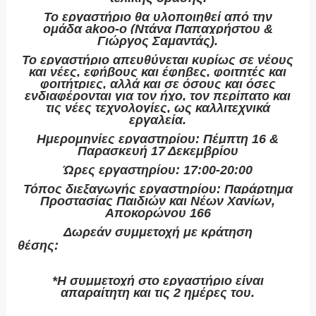
Το εργαστήριο θα υλοποιηθεί από την
ομάδα
akoo
-
o
(Ντάνα Παπαχρήστου &
Γιώργος Σαμαντάς).
Το εργαστήριο απευθύνεται κυρίως σε νέους
και νέες, εφήβους και έφηβες, φοιτητές και
φοιτήτριες, αλλά και σε όσους και όσες
ενδιαφέρονται για τον ήχο, τον περίπατο και
τις νέες τεχνολογίες, ως καλλιτεχνικά
εργαλεία
.
Ημερομηνίες εργαστηρίου
: Πέμπτη 16 &
Παρασκευή 17 Δεκεμβρίου
Ώρες εργαστηρίου
: 17:00-20:00
Τόπος διεξαγωγής εργαστηρίου
: Παράρτημα
Προστασίας Παιδιών και Νέων Χανίων,
Αποκορώνου 166
Δωρεάν συμμετοχή με κράτηση
θέσης
:
https://form.jotform.com/213431395079
357
*Η συμμετοχή στο εργαστήριο είναι
απαραίτητη και τις 2 ημέρες του.