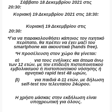
Σάββατο 18 Δεκεμβρίου 2021 στις
20:30:
https://forms.gle/1gGtDtpADCWj41ff9
Κυριακή 19 Δεκεμβρίου 2021 στις 18:30
:
https://forms.gle/aRPHWoN3gCtfapYB7
Κυριακή 19 Δεκεμβρίου στις
20:30
:
https://forms.gle/fMvKin4CaC8oFfzT6
*Για να παρακολουθήσει κάποιος τον ηχητικό
περίπατο, θα πρέπει να έχει μαζί του
smartphone και ακουστικά (hands free).
*Η προσέλευση στον χώρο θα γίνεται:
α)
για τους ενήλικες και άτομα άνω
των 12 ετών, με την επίδειξη πιστοποιητικού
εμβολιασμού ή πιστοποιητικού νόσησης ή
αρνητικό rapid test 48 ωρών,
β)
για παιδιά 4-11 ετών, με δήλωση
self-test του τελευταίου 24ώρου.
Η χρήση μάσκας στην εκδήλωση είναι
υποχρεωτική για όλους.