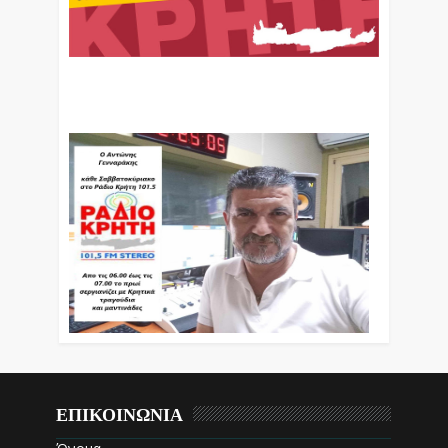
Ο Αντώνης Γενναράκης Στο Ράδιο Κρήτη Κάθε
Βράδυ Απο Τις 10 Έως Τις 12 Με Θεματικές
Εκπομπές Λόγου Και Μουσικής
ΕΠΙΚΟΙΝΩΝΙΑ