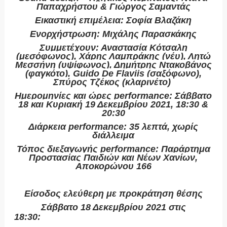
Παπαχρήστου & Γιώργος Σαμαντάς
Εικαστική επιμέλεια: Σοφία Βλαζάκη
Ενορχήστρωση: Μιχάλης Παρασκάκης
Συμμετέχουν: Αναστασία Κότσαλη
(μεσόφωνος), Χάρης Λαμπράκης (νέυ), Λητώ
Μεσσήνη (υψίφωνος), Δημήτρης Ντακοβάνος
(φαγκότο), Guido De Flaviis (σαξόφωνο),
Σπύρος Τζέκος (κλαρινέτο)
Ημερομηνίες και ώρες
performance
: Σάββατο
18 και Κυριακή 19 Δεκεμβρίου 2021, 18:30 &
20:30
Διάρκεια
performance
: 35 λεπτά, χωρίς
διάλλειμα
Τόπος διεξαγωγής
performance
: Παράρτημα
Προστασίας Παιδιών και Νέων Χανίων,
Αποκορώνου 166
Είσοδος ελεύθερη με προκράτηση θέσης
Σάββατο 18 Δεκεμβρίου 2021 στις
18:30:
https://forms.gle/eopaRyrP6HG5C7Kp7