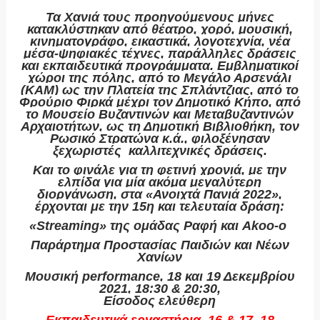
Τα Χανιά τους προηγούμενους μήνες
κατακλύστηκαν από θέατρο, χορό, μουσική,
κινηματογράφο, εικαστικά, λογοτεχνία, νέα
μέσα-ψηφιακές τέχνες, παράλληλες δράσεις
και εκπαιδευτικά προγράμματα. Εμβληματικοί
χώροι της πόλης, από το Μεγάλο Αρσενάλι
(ΚΑΜ) ως την Πλατεία της Σπλάντζιας, από το
Φρούριο Φιρκά μέχρι τον Δημοτικό Κήπο, από
το Μουσείο Βυζαντινών και Μεταβυζαντινών
Αρχαιοτήτων, ως τη Δημοτική Βιβλιοθήκη, τον
Ρωσικό Στρατώνα κ.ά., φιλοξένησαν
ξεχωριστές καλλιτεχνικές δράσεις.
Και το φινάλε για τη φετινή χρονιά, με την
ελπίδα για μία ακόμα μεγαλύτερη
διοργάνωση, στα «Ανοιχτά Πανιά 2022»,
έρχονται με την 15
η
και τελευταία δράση:
«
Streaming
» της ομάδας Ραφή και
Akoo
-
o
Παράρτημα Προστασίας Παιδιών και Νέων
Χανίων
Μουσική
performance
, 18 και 19 Δεκεμβρίου
2021, 18:30 & 20:30,
Είσοδος ελεύθερη