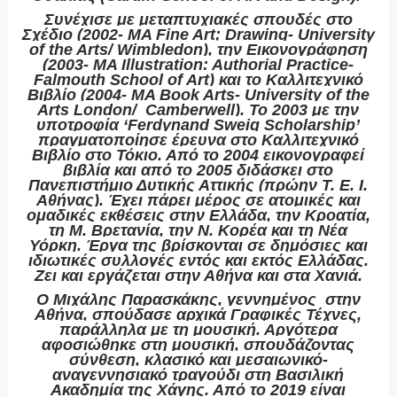
Συνέχισε με μεταπτυχιακές σπουδές στο
Σχέδιο (2002- MA Fine Art; Drawing- University
of the Arts/ Wimbledon), την Εικονογράφηση
(2003- MA Illustration: Authorial Practice-
Falmouth School of Art) και το Καλλιτεχνικό
Βιβλίο (2004- MA Book Arts- University of the
Arts London/ Camberwell). Το 2003 με την
υποτροφία ‘Ferdynand Sweig Scholarship’
πραγματοποίησε έρευνα στο Καλλιτεχνικό
Βιβλίο στο Τόκιο. Από το 2004 εικονογραφεί
βιβλία και από το 2005 διδάσκει στο
Πανεπιστήμιο Δυτικής Αττικής (πρώην Τ. Ε. Ι.
Αθήνας). Έχει πάρει μέρος σε ατομικές και
ομαδικές εκθέσεις στην Ελλάδα, την Κροατία,
τη Μ. Βρετανία, την Ν. Κορέα και τη Νέα
Υόρκη. Έργα της βρίσκονται σε δημόσιες και
ιδιωτικές συλλογές εντός και εκτός Ελλάδας.
Ζει και εργάζεται στην Αθήνα και στα Χανιά.
Ο
Μιχάλης Παρασκάκης
, γεννημένος στην
Αθήνα, σπούδασε αρχικά Γραφικές Τέχνες,
παράλληλα με τη μουσική. Αργότερα
αφοσιώθηκε στη μουσική, σπουδάζοντας
σύνθεση, κλασικό και μεσαιωνικό-
αναγεννησιακό τραγούδι στη Βασιλική
Ακαδημία της Χάγης. Από το 2019 είναι