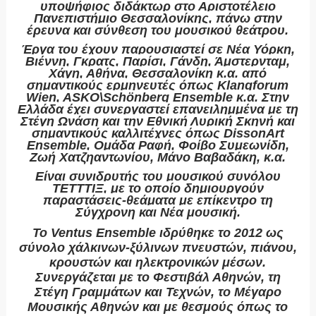
υποψήφιος διδάκτωρ στο Αριστοτέλειο
Πανεπιστήμιο Θεσσαλονίκης, πάνω στην
έρευνα και σύνθεση του μουσικού θεάτρου.
Έργα του έχουν παρουσιαστεί σε Νέα Υόρκη,
Βιέννη, Γκρατς, Παρίσι, Γάνδη, Άμστερνταμ,
Χάγη, Αθήνα, Θεσσαλονίκη κ.α. από
σημαντικούς ερμηνευτές όπως Klangforum
Wien, ASKO\Schönberg Ensemble κ.α. Στην
Ελλάδα έχει συνεργαστεί επανειλημμένα με τη
Στέγη Ωνάση και την Εθνική Λυρική Σκηνή και
σημαντικούς καλλιτέχνες όπως DissonArt
Ensemble, Ομάδα Ραφή, Φοίβο Συμεωνίδη,
Ζωή Χατζηαντωνίου, Μάνο Βαβαδάκη, κ.α.
Είναι συνιδρυτής του μουσικού συνόλου
ΤΕΤΤΤΙΞ, με το οποίο δημιουργούν
παραστάσεις-θεάματα με επίκεντρο τη
Σύγχρονη και Νέα μουσική.
Το
Ventus Ensemble
ιδρύθηκε το 2012 ως
σύνολο χάλκινων-ξύλινων πνευστών, πιάνου,
κρουστών και ηλεκτρονικών μέσων.
Συνεργάζεται με το Φεστιβάλ Αθηνών, τη
Στέγη Γραμμάτων και Τεχνών, το Μέγαρο
Μουσικής Αθηνών και με θεσμούς όπως το