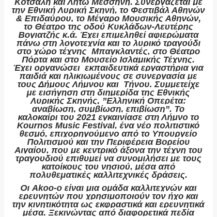
Κότσαλη και Λητώ Μεσσήνη. Συνεργάζεται με
την Εθνική Λυρική Σκηνή, το Φεστιβάλ Αθηνών
& Επιδαύρου, το Μέγαρο Μουσικής Αθηνών,
το Θέατρο της οδού Κυκλάδων-Λευτέρης
Βογιατζής κ.ά. Έχει επιμεληθεί αφιερώματα
πάνω στη λογοτεχνία και το λυρικό τραγούδι
στο χώρο τέχνης Μπαγκλαντές, στο Θέατρο
Πόρτα και στο Μουσείο Ισλαμικής Τέχνης.
Έχει οργανώσει εκπαιδευτικά εργαστήρια για
παιδιά και ηλικιωμένους σε συνεργασία με
τους Δήμους Λήμνου και Τήνου. Συμμετείχε
με εισήγηση στη διημερίδα της Εθνικής
Λυρικής Σκηνής, ”Ελληνική Οπερέτα:
αναβίωση, συμβίωση, επιβίωση”. Το
καλοκαίρι του 2021 εγκαινίασε στη Λήμνο το
Kournos Music Festival, ένα νέο πολιτιστικό
θεσμό, επιχορηγούμενο από το Υπουργείο
Πολιτισμού και την Περιφέρεια Βορείου
Αιγαίου, που με κεντρικό άξονα την τέχνη του
τραγουδιού επιθυμεί να συνομιλήσει με τους
κατοίκους του νησιού, μέσα από
πολυθεματικές καλλιτεχνικές δράσεις.
Οι
Akoo-o
είναι μια ομάδα καλλιτεχνών και
ερευνητών που χρησιμοποιούν τον ήχο και
την κινητικότητα ως εκφραστικά και ερευνητικά
μέσα. Ξεκινώντας από διαφορετικά πεδία