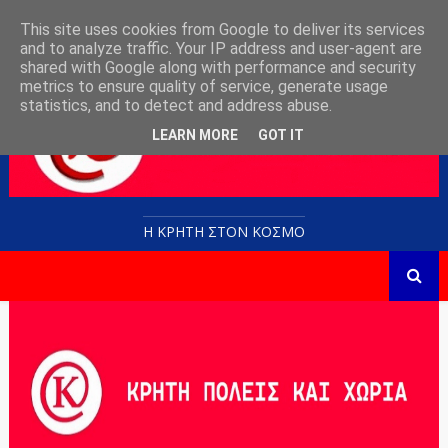
This site uses cookies from Google to deliver its services
and to analyze traffic. Your IP address and user-agent are
shared with Google along with performance and security
metrics to ensure quality of service, generate usage
statistics, and to detect and address abuse.
LEARN MORE
GOT IT
Η ΚΡΗΤΗ ΣΤΟN KOΣΜΟ