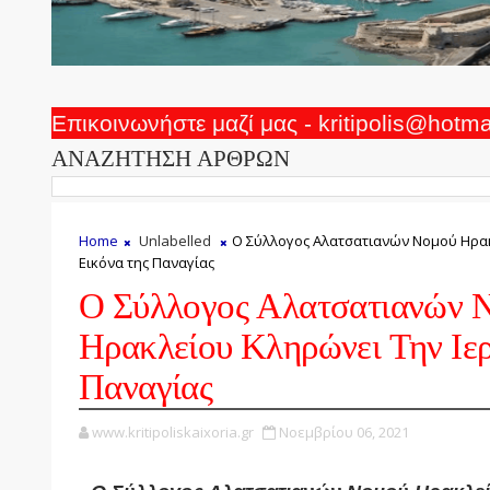
Επικοινωνήστε μαζί μας - kritipolis@hotm
ΑΝΑΖΗΤΗΣΗ ΑΡΘΡΩΝ
Home
Unlabelled
Ο Σύλλογος Αλατσατιανών Νομού Ηρακ
Εικόνα της Παναγίας
Ο Σύλλογος Αλατσατιανών 
Ηρακλείου Κληρώνει Την Ιερ
Παναγίας
www.kritipoliskaixoria.gr
Νοεμβρίου 06, 2021