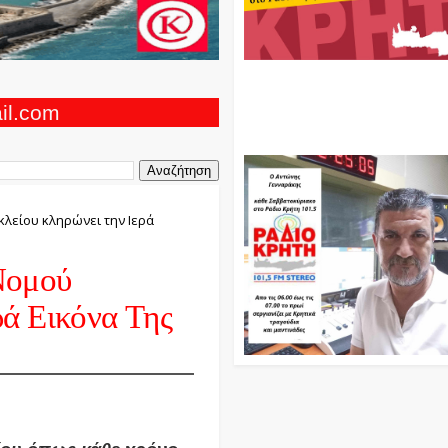
Ο Αντώνης Γενναράκης Στο Ρά
Κρήτη Κάθε Βράδυ Απο Τις 10
Τις 12 Με Θεματικές Εκπομπές
ail.com
Και Μουσικής
λείου κληρώνει την Ιερά
Νομού
ά Εικόνα Της