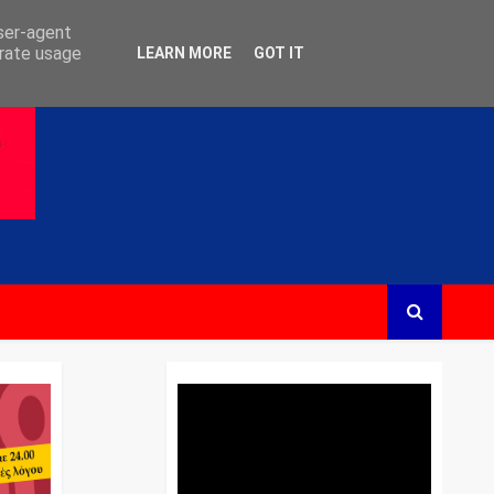
user-agent
erate usage
LEARN MORE
GOT IT