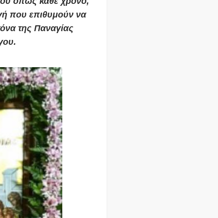
ίου
όπως κάθε χρόνο,
ωγή που επιθυμούν να
κόνα της Παναγίας
γου.