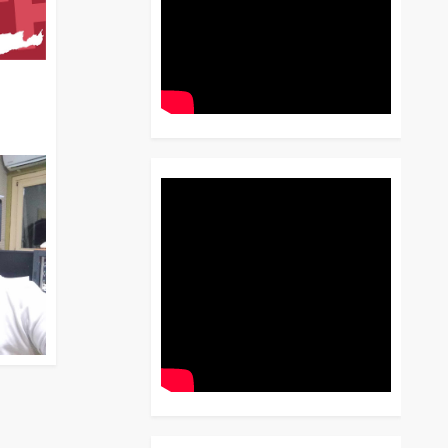
διο
 Έως
 Λόγου