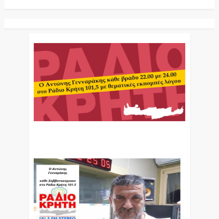
Ο Αντώνης Γενναράκης Στο Ράδιο Κρήτη Κάθε
Βράδυ Απο Τις 10 Έως Τις 12 Με Θεματικές
Εκπομπές Λόγου Και Μουσικής