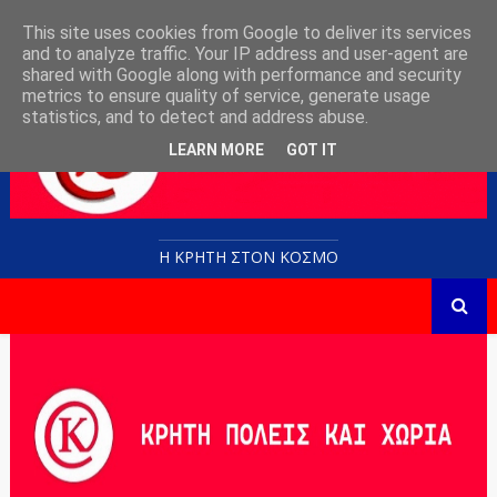
This site uses cookies from Google to deliver its services
and to analyze traffic. Your IP address and user-agent are
shared with Google along with performance and security
metrics to ensure quality of service, generate usage
statistics, and to detect and address abuse.
LEARN MORE
GOT IT
Η ΚΡΗΤΗ ΣΤΟN KOΣΜΟ