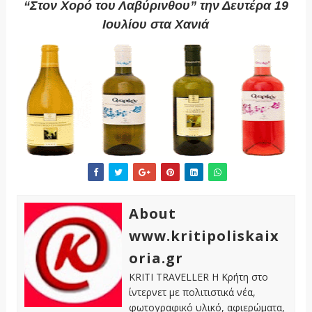
“Στον Χορό του Λαβύρινθου” την Δευτέρα 19
Ιουλίου στα Χανιά
About
www.kritipoliskaix
oria.gr
KRITI TRAVELLER Η Κρήτη στο
ίντερνετ με πολιτιστικά νέα,
φωτογραφικό υλικό, αφιερώματα,