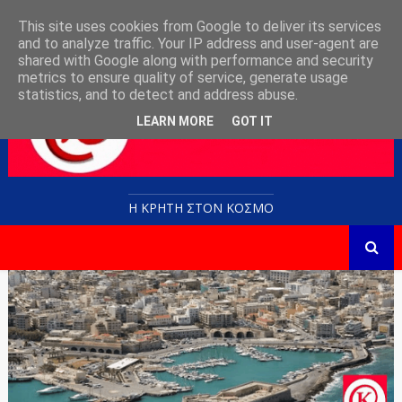
This site uses cookies from Google to deliver its services
and to analyze traffic. Your IP address and user-agent are
shared with Google along with performance and security
metrics to ensure quality of service, generate usage
statistics, and to detect and address abuse.
LEARN MORE
GOT IT
Η ΚΡΗΤΗ ΣΤΟN KOΣΜΟ