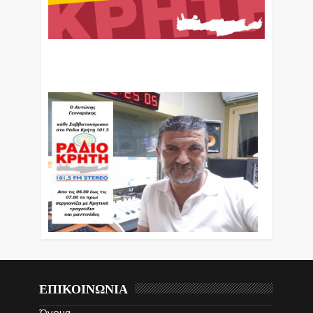
Ο Αντώνης Γενναράκης Στο Ράδιο Κρήτη Κάθε
Βράδυ Απο Τις 10 Έως Τις 12 Με Θεματικές
Εκπομπές Λόγου Και Μουσικής
ΕΠΙΚΟΙΝΩΝΙΑ
Όνομα