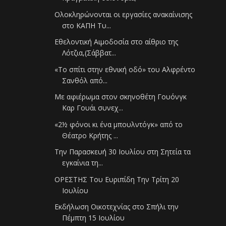
Ολοκληρώνονται οι εργασίες ανακαίνισης
στο ΚΑΠΗ Τυ...
Εθελοντική Αιμοδοσία στο αίθριο της
Λότζια,(Σάββατ...
«To σπίτι στην εθνική οδό» του Αλφρέντο
Σανθόλ από...
Με αφιέρωμα στον σκηνοθέτη Γουόνγκ
Καρ Γουάι συνεχ...
«2½ φόνοι κι ένα μπουλντόγκ» από το
Θέατρο Κρήτης ...
Την Παρασκευή 30 Ιουλίου στη Σητεία τα
εγκαίνια τη...
ΟΡΕΣΤΗΣ Του Ευριπίδη Την Τρίτη 20
Ιουλίου
Εκδήλωση Οικοτεχνίας στο Σπήλι την
Πέμπτη 15 Ιουλίου