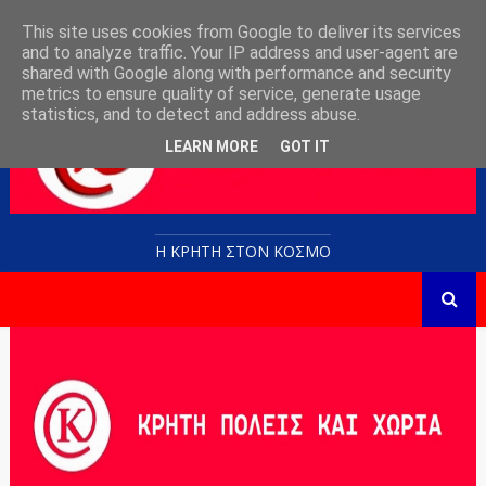
This site uses cookies from Google to deliver its services
and to analyze traffic. Your IP address and user-agent are
shared with Google along with performance and security
metrics to ensure quality of service, generate usage
statistics, and to detect and address abuse.
LEARN MORE
GOT IT
Η ΚΡΗΤΗ ΣΤΟN KOΣΜΟ