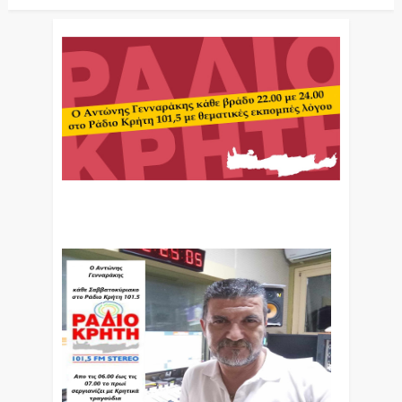
Ο Αντώνης Γενναράκης Στο Ράδιο Κρήτη Κάθε
Βράδυ Απο Τις 10 Έως Τις 12 Με Θεματικές
Εκπομπές Λόγου Και Μουσικής