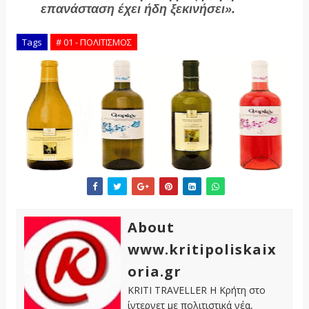
επανάσταση έχει ήδη ξεκινήσει».
Tags
# 01 - ΠΟΛΙΤΙΣΜΟΣ
About
www.kritipoliskaix
oria.gr
KRITI TRAVELLER Η Κρήτη στο
ίντερνετ με πολιτιστικά νέα,