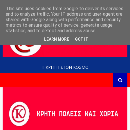
This site uses cookies from Google to deliver its services
and to analyze traffic. Your IP address and user-agent are
shared with Google along with performance and security
metrics to ensure quality of service, generate usage
statistics, and to detect and address abuse.
LEARN MORE
GOT IT
Η ΚΡΗΤΗ ΣΤΟN KOΣΜΟ