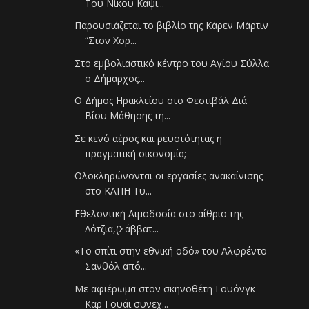
Του Νίκου Καψι...
Παρουσιάζεται το βιβλίο της Κάρεν Μάρτιν
“Στον Χορ...
Στο εμβολιαστικό κέντρο του Αγίου Σύλλα
ο Δήμαρχος...
Ο Δήμος Ηρακλείου στο Φεστιβάλ Διά
Βίου Μάθησης τη...
Σε κενό αέρος και ρευστότητας η
πραγματική οικονομία;
Ολοκληρώνονται οι εργασίες ανακαίνισης
στο ΚΑΠΗ Τυ...
Εθελοντική Αιμοδοσία στο αίθριο της
Λότζια,(Σάββατ...
«To σπίτι στην εθνική οδό» του Αλφρέντο
Σανθόλ από...
Με αφιέρωμα στον σκηνοθέτη Γουόνγκ
Καρ Γουάι συνεχ...