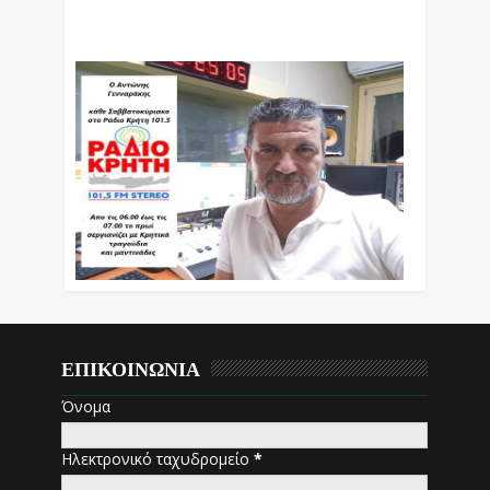
Βράδυ Απο Τις 10 Έως Τις 12 Με Θεματικές
Εκπομπές Λόγου Και Μουσικής
ΕΠΙΚΟΙΝΩΝΙΑ
Όνομα
Ηλεκτρονικό ταχυδρομείο
*