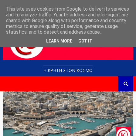
This site uses cookies from Google to deliver its services
and to analyze traffic. Your IP address and user-agent are
shared with Google along with performance and security
metrics to ensure quality of service, generate usage
statistics, and to detect and address abuse.
LEARN MORE
GOT IT
Η ΚΡΗΤΗ ΣΤΟN KOΣΜΟ