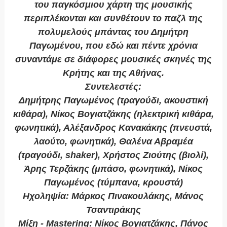
του παγκόσμιου χάρτη της μουσικής
περιπλέκονται και συνθέτουν το παζλ της
πολυμελούς μπάντας του Δημήτρη
Παγωμένου, που εδώ και πέντε χρόνια
συναντάμε σε διάφορες μουσικές σκηνές της
Κρήτης και της Αθήνας.
Συντελεστές:
Δημήτρης Παγωμένος (τραγούδι, ακουστική
κιθάρα), Νίκος Βογιατζάκης (ηλεκτρική κιθάρα,
φωνητικά), Αλέξανδρος Κανακάκης (πνευστά,
λαούτο, φωνητικά), Θαλένα Αβραμέα
(τραγούδι, shaker), Χρήστος Ζιούτης (βιολί),
Άρης Τερζάκης (μπάσο, φωνητικά), Νίκος
Παγωμένος (τύμπανα, κρουστά)
Ηχοληψία: Μάρκος Πινακουλάκης, Μάνος
Τσαντιράκης
Μίξη - Mastering: Νίκος Βογιατζάκης, Πάνος