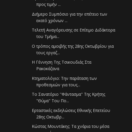
προς τιμήν ...
Διήμερο Συμπόσιο για την επέτειο των
εκατό χρόνων ...
Τελετή Αναγόρευσης σε Επίτιμο Διδάκτορα
του Τμήμα...
Ο τρόπος αμοιβής της 28ης Οκτωβρίου για
τους εργαζ...
Η Γέννηση Της Τσικουδιάς Στα
Ρακοκάζανα
Κτηματολόγιο: Την παράταση των
προθεσμιών για τους...
Το Σανατόριο ''Φάντασμα'' Της Κρήτης
"Θύμα" Του Πο...
Ερταστικές εκδηλώσεις Εθνικής Επετείου
28ης Οκτωβρ...
Κώστας Μουντάκης: Τα χνάρια του μέσα