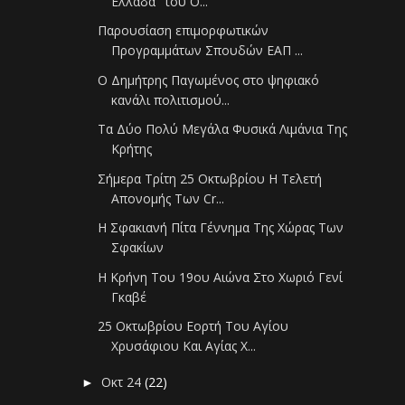
Ελλάδα" του Ο...
Παρουσίαση επιμορφωτικών
Προγραμμάτων Σπουδών ΕΑΠ ...
Ο Δημήτρης Παγωμένος στο ψηφιακό
κανάλι πολιτισμού...
Τα Δύο Πολύ Μεγάλα Φυσικά Λιμάνια Της
Κρήτης
Σήμερα Τρίτη 25 Οκτωβρίου Η Τελετή
Απονομής Των Cr...
Η Σφακιανή Πίτα Γέννημα Της Χώρας Των
Σφακίων
Η Κρήνη Του 19ου Αιώνα Στο Χωριό Γενί
Γκαβέ
25 Οκτωβρίου Εορτή Του Αγίου
Χρυσάφιου Και Αγίας Χ...
Οκτ 24
(22)
►