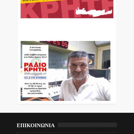
Ο Αντώνης Γενναράκης Στο Ράδιο Κρήτη Κάθε
Βράδυ Απο Τις 10 Έως Τις 12 Με Θεματικές
Εκπομπές Λόγου Και Μουσικής
ΕΠΙΚΟΙΝΩΝΙΑ