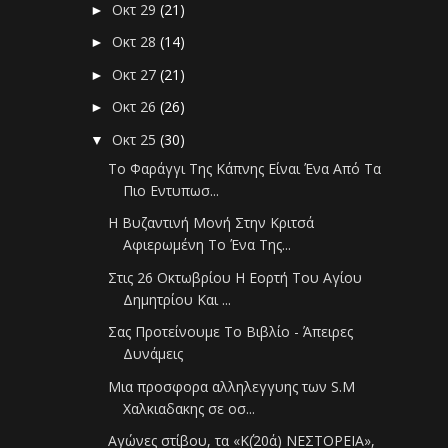
Οκτ 29
(21)
►
Οκτ 28
(14)
►
Οκτ 27
(21)
►
Οκτ 26
(26)
►
Οκτ 25
(30)
▼
Το Φαράγγι Της Κάπνης Είναι Ένα Από Τα
Πιο Εντυπωσ...
Η Βυζαντινή Μονή Στην Κριτσά
Αφιερωμένη Το Ένα Της...
Στις 26 Οκτωβρίου Η Εορτή Του Αγίου
Δημητρίου Και ...
Σας Προτείνουμε Το Βιβλίο - Άπειρες
Δυνάμεις
Μια προσφορα αλληλεγγυης των S.M
Χαλκιαδακης σε οσ...
Αγώνες στίβου, τα «Κ΄(20ά) ΝΕΣΤΟΡΕΙΑ»,