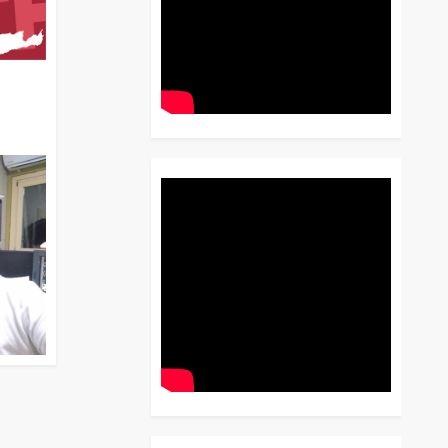
διο
 Έως
 Λόγου