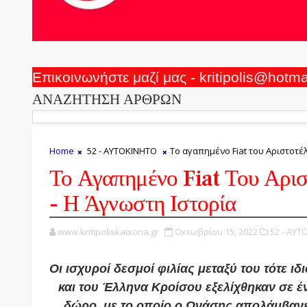
Επικοινωνήστε μαζί μας - kritipolis@hotm
ΑΝΑΖΗΤΗΣΗ ΑΡΘΡΩΝ
Home
52 - ΑΥΤΟΚΙΝΗΤΟ
Το αγαπημένο Fiat του Αριστοτέ
Το Αγαπημένο Fiat Του Αρι
- Η Άγνωστη Ιστορία
www.kritipoliskaixoria.gr
Οκτωβρίου 15, 2022
52 - ΑΥΤ
Οι ισχυροί δεσμοί φιλίας μεταξύ του τότε ιδ
και του Έλληνα Κροίσου εξελίχθηκαν σε έν
δώρο, με το οποίο ο Ωνάσης απολάμβανε 