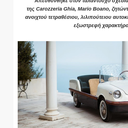
Απευθύνθηκε στον ταλαντούχο σχεδιασ
της
Carozzeria Ghia, Mario Boano,
ζητών
ανοιχτού τετραθέσιου, λιλιπούτειου αυτοκ
εξωστρεφή χαρακτήρα