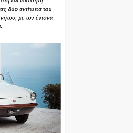
τή και ιδιοκτήτη
τας
δύο αντίτυπα του
ινήτου,
με τον έντονα
.