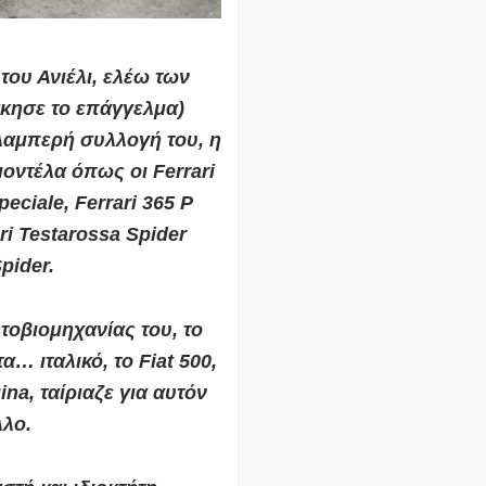
του Ανιέλι, ελέω των
κησε το επάγγελμα)
λαμπερή συλλογή του,
η
οντέλα όπως οι Ferrari
eciale, Ferrari 365 P
ari Testarossa Spider
pider.
τοβιομηχανίας του, το
α… ιταλικό, το Fiat 500,
ina, ταίριαζε για αυτόν
λλο.