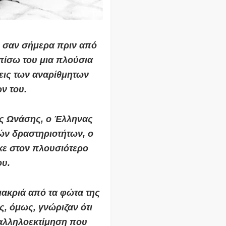
 σαν σήμερα πριν από
πίσω του μια
πλούσια
σεις των αναρίθμητων
ν του.
ς Ωνάσης,
ο Έλληνας
κών δραστηριοτήτων, ο
κε στον πλουσιότερο
ου.
μακριά από τα φώτα της
, όμως, γνώριζαν ότι
αλληλοεκτίμηση που