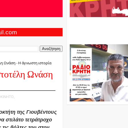
Ο Αντώνης Γενναράκης Στο Ρά
Κρήτη Κάθε Βράδυ Απο Τις 10
Τις 12 Με Θεματικές Εκπομπές
ail.com
Και Μουσικής
λη Ωνάση - Η άγνωστη ιστορία
στοτέλη Ωνάση
ΟΚΙΝΗΤΟ,
ιοκτήτη της Γιουβέντους
α στιλάτο τετράτροχο
τις βόλτες του στον