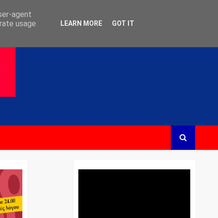
user-agent
erate usage
LEARN MORE
GOT IT