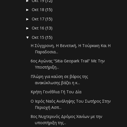
Οκτ 19
(12)
►
Οκτ 18
(15)
►
Οκτ 17
(15)
►
Οκτ 16
(13)
►
Οκτ 15
(15)
▼
Η Σύγχρονη, Η Βενετική, Η Τούρκικη Και Η
Παραδοσια...
6ος Αγώνας “Sitia Geopark Trail” Με Την
Υποστήριξη...
Πλώρη για καύση σε βάρος της
ανακύκλωσης βάζει η κ...
Κρήτη Γενέθλια Γή Του Δία
Ο Ιερός Ναός Ανάληψης Του Σωτήρος Στην
Περιοχή Ασπ...
8ος Νυχτερινός Δρόμος Χανίων με την
υποστήριξη της...