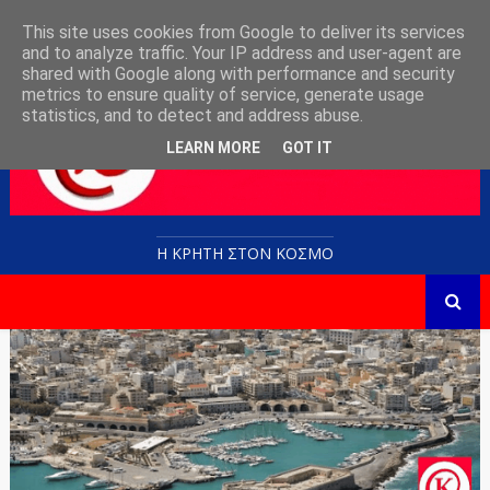
This site uses cookies from Google to deliver its services
and to analyze traffic. Your IP address and user-agent are
shared with Google along with performance and security
metrics to ensure quality of service, generate usage
statistics, and to detect and address abuse.
LEARN MORE
GOT IT
Η ΚΡΗΤΗ ΣΤΟN KOΣΜΟ