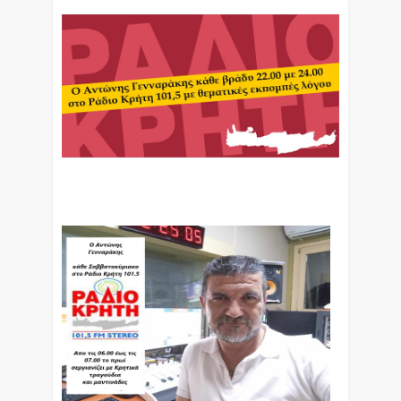
Ο Αντώνης Γενναράκης Στο Ράδιο Κρήτη Κάθε
Βράδυ Απο Τις 10 Έως Τις 12 Με Θεματικές
Εκπομπές Λόγου Και Μουσικής