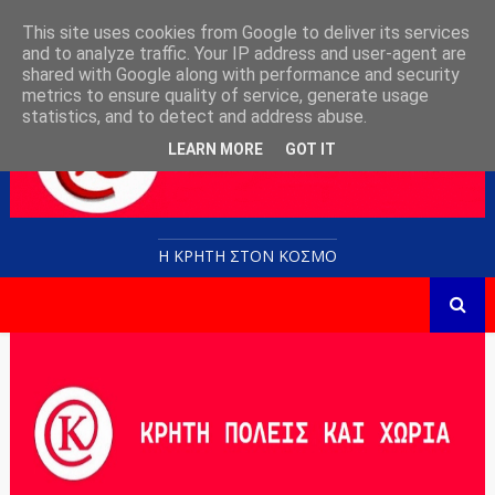
This site uses cookies from Google to deliver its services
and to analyze traffic. Your IP address and user-agent are
shared with Google along with performance and security
metrics to ensure quality of service, generate usage
statistics, and to detect and address abuse.
LEARN MORE
GOT IT
Η ΚΡΗΤΗ ΣΤΟN KOΣΜΟ