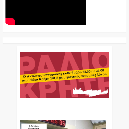
Ο Αντώνης Γενναράκης Στο Ράδιο Κρήτη Κάθε
Βράδυ Απο Τις 10 Έως Τις 12 Με Θεματικές
Εκπομπές Λόγου Και Μουσικής