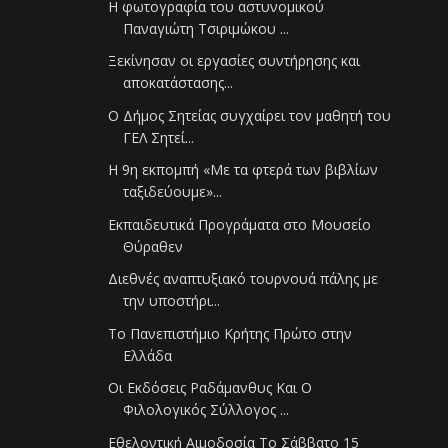
Η φωτογραφία του αστυνομικού
Παναγιώτη Τσιριμώκου ...
Ξεκίνησαν οι εργασίες συντήρησης και
αποκατάστασης...
Ο Δήμος Σητείας συγχαίρει τον μαθητή του
ΓΕΛ Σητεί...
Η 9η εκπομπή «Με τα φτερά των βιβλίων
ταξιδεύουμε»...
Εκπαιδευτικά Προγράματα στο Μουσείο
Θύραθεν
Διεθνές αναπτυξιακό τουρνουά πάλης με
την υποστήρι...
Το Πανεπιστήμιο Κρήτης Πρώτο στην
Ελλάδα
Οι Εκδόσεις Ραδάμανθυς Και Ο
Φιλολογικός Σύλλογος ...
Eθελοντική Αιμοδοσία Το Σάββατο 15