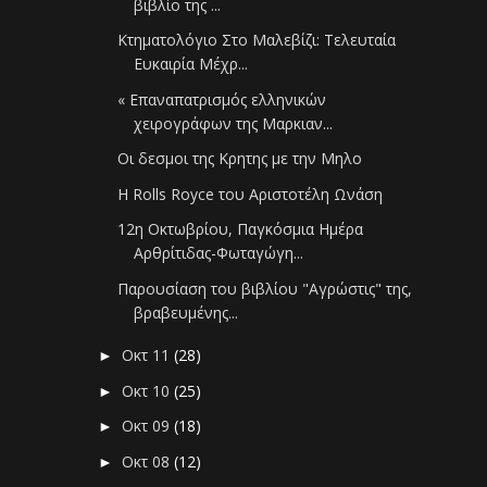
βιβλίο της ...
Κτηματολόγιο Στο Μαλεβίζι: Τελευταία
Ευκαιρία Μέχρ...
« Επαναπατρισμός ελληνικών
χειρογράφων της Μαρκιαν...
Οι δεσμοι της Κρητης με την Μηλο
Η Rolls Royce του Αριστοτέλη Ωνάση
12η Οκτωβρίου, Παγκόσμια Ημέρα
Αρθρίτιδας-Φωταγώγη...
Παρουσίαση του βιβλίου "Αγρώστις" της,
βραβευμένης...
Οκτ 11
(28)
►
Οκτ 10
(25)
►
Οκτ 09
(18)
►
Οκτ 08
(12)
►