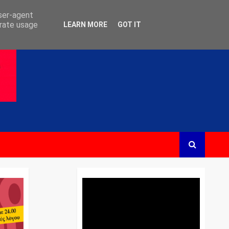
user-agent
erate usage
LEARN MORE
GOT IT