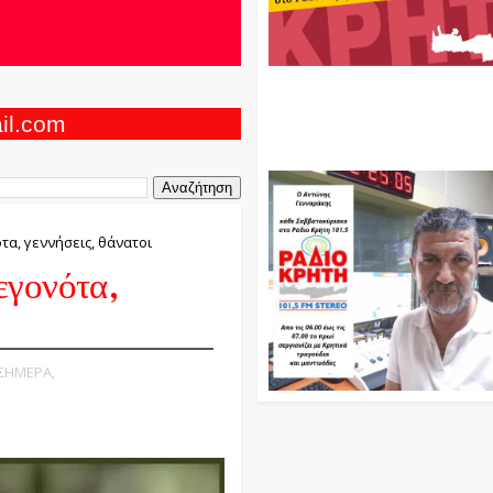
Ο Αντώνης Γενναράκης Στο Ρά
Κρήτη Κάθε Βράδυ Απο Τις 10
Τις 12 Με Θεματικές Εκπομπές
ail.com
Και Μουσικής
τα, γεννήσεις, θάνατοι
εγονότα,
 ΣΗΜΕΡΑ,