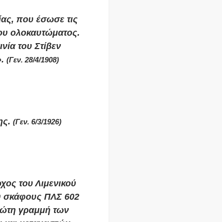
ίας, που έσωσε τις
του ολοκαυτώματος.
ινία του Στίβεν
».
(Γεν. 28/4/1908)
ης.
(Γεν. 6/3/1926)
ος του Λιμενικού
ύ σκάφους ΠΛΣ 602
ρώτη γραμμή των