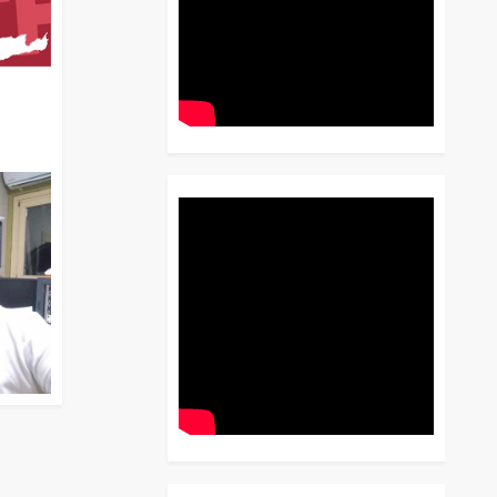
διο
 Έως
 Λόγου