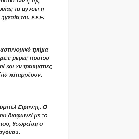
Ποσοστών ή της
νίας το αγνοεί η
η ηγεσία του ΚΚΕ.
 αστυνομικό τμήμα
τρεις μέρες προτού
οί και 20 τραυματίες
ίτια καταρρέουν.
Νόμπελ Ειρήνης. Ο
ου διαφωνεί με το
του, θεωρείται ο
ογόνου.