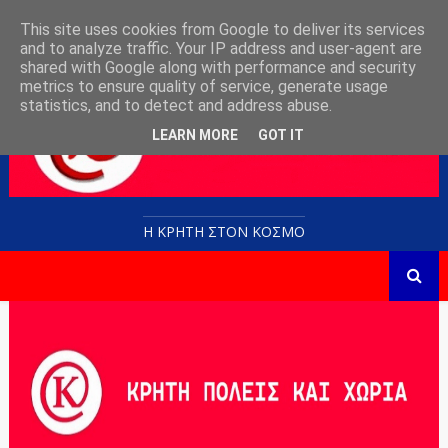
This site uses cookies from Google to deliver its services
and to analyze traffic. Your IP address and user-agent are
shared with Google along with performance and security
metrics to ensure quality of service, generate usage
statistics, and to detect and address abuse.
LEARN MORE
GOT IT
Η ΚΡΗΤΗ ΣΤΟN KOΣΜΟ