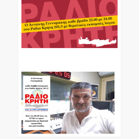
Ο Αντώνης Γενναράκης Στο Ράδιο Κρήτη Κάθε
Βράδυ Απο Τις 10 Έως Τις 12 Με Θεματικές
Εκπομπές Λόγου Και Μουσικής