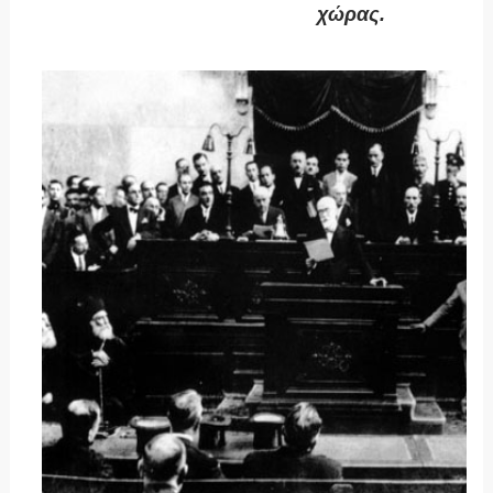
χώρας.