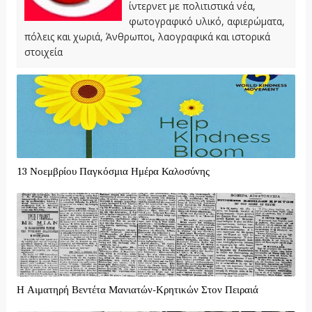
ίντερνετ με πολιτιστικά νέα,
φωτογραφικό υλικό, αφιερώματα,
πόλεις και χωριά, Άνθρωποι, λαογραφικά και ιστορικά
στοιχεία
13 Νοεμβρίου Παγκόσμια Ημέρα Καλοσύνης
Η Αιματηρή Βεντέτα Μανιατών-Κρητικών Στον Πειραιά