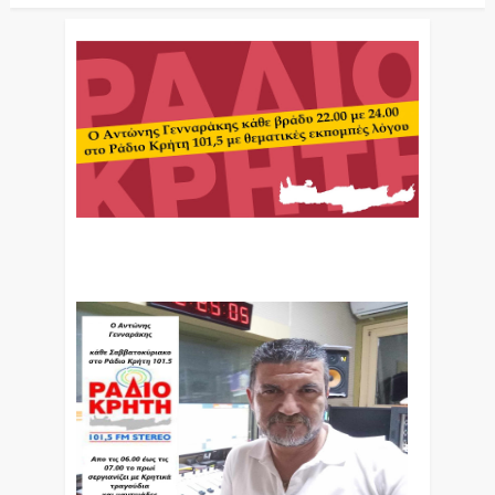
Ο Αντώνης Γενναράκης Στο Ράδιο Κρήτη Κάθε
Βράδυ Απο Τις 10 Έως Τις 12 Με Θεματικές
Εκπομπές Λόγου Και Μουσικής