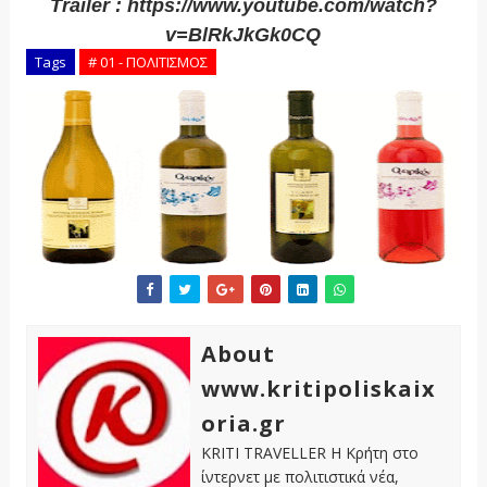
Τrailer : https://www.youtube.com/watch?
v=BlRkJkGk0CQ
Tags
# 01 - ΠΟΛΙΤΙΣΜΟΣ
About
www.kritipoliskaix
oria.gr
KRITI TRAVELLER Η Κρήτη στο
ίντερνετ με πολιτιστικά νέα,