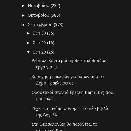
Νοεμβρίου
(232)
►
Οκτωβρίου
(586)
►
Σεπτεμβρίου
(573)
▼
Σεπ 30
(35)
►
Σεπ 29
(16)
►
Σεπ 28
(25)
▼
Ρεσιτάλ ‘Κοντά μου ήρθε και κάθισε’ με
έργα για πι...
Χορήγηση πρωινών γευμάτων από το
Δήμο Ηρακλείου σε...
Οροθετικοί στον ιό Epstain Barr (EBV) που
προκαλεί...
"Έχει κι η αγάπη σύνορα": Το νέο βιβλίο
της Βαγελλ...
Στη Θεσσαλονίκη θα παράγεται το
ηλεκτρικό Pony