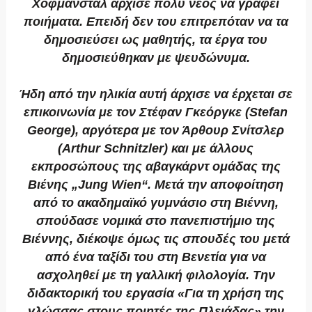
Χόφμανσταλ άρχισε πολύ νέος να γράφει
ποιήματα. Επειδή δεν του επιτρεπόταν να τα
δημοσιεύσει ως μαθητής, τα έργα του
δημοσιεύθηκαν με ψευδώνυμα.
Ήδη από την ηλικία αυτή άρχισε να έρχεται σε
επικοινωνία με τον Στέφαν Γκεόργκε (Stefan
George), αργότερα με τον Άρθουρ Σνίτσλερ
(Arthur Schnitzler) και με άλλους
εκπροσώπους της αβαγκάρντ ομάδας της
Βιένης „Jung Wien“. Μετά την αποφοίτηση
από το ακαδημαϊκό γυμνάσιο στη Βιέννη,
σπούδασε νομικά στο πανεπιστήμιο της
Βιέννης, διέκοψε όμως τις σπουδές του μετά
από ένα ταξίδι του στη Βενετία για να
ασχοληθεί με τη γαλλική φιλολογία. Την
διδακτορική του εργασία «Για τη χρήση της
γλώσσας στους ποιητές της Πλειάδας» την