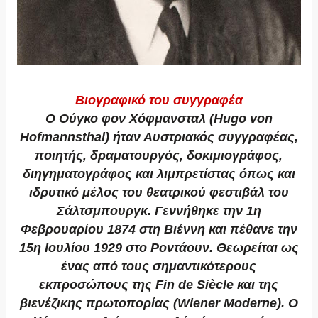
Βιογραφικό του συγγραφέα
Ο Ούγκο φον Χόφμανσταλ (Hugo von
Hofmannsthal) ήταν Αυστριακός συγγραφέας,
ποιητής, δραματουργός, δοκιμιογράφος,
διηγηματογράφος και λιμπρετίστας όπως και
ιδρυτικό μέλος του θεατρικού φεστιβάλ του
Σάλτσμπουργκ. Γεννήθηκε την 1η
Φεβρουαρίου 1874 στη Βιέννη και πέθανε την
15η Ιουλίου 1929 στο Ροντάουν. Θεωρείται ως
ένας από τους σημαντικότερους
εκπροσώπους της Fin de Siècle και της
βιενέζικης πρωτοπορίας (Wiener Moderne). Ο