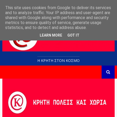
This site uses cookies from Google to deliver its services
and to analyze traffic. Your IP address and user-agent are
shared with Google along with performance and security
metrics to ensure quality of service, generate usage
statistics, and to detect and address abuse.
LEARN MORE
GOT IT
Η ΚΡΗΤΗ ΣΤΟN KOΣΜΟ