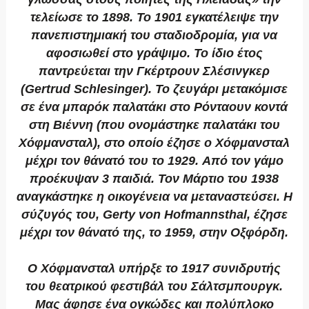
τελείωσε το 1898. Το 1901 εγκατέλειψε την
πανεπιστημιακή του σταδιοδρομία, για να
αφοσιωθεί στο γράψιμο. Το ίδιο έτος
παντρεύεται την Γκέρτρουν Σλέσινγκερ
(Gertrud Schlesinger). Το ζευγάρι μετακόμισε
σε ένα μπαρόκ παλατάκι στο Ρόνταουν κοντά
στη Βιέννη (που ονομάστηκε παλατάκι του
Χόφμανσταλ), στο οποίο έζησε ο Χόφμανσταλ
μέχρι τον θάνατό του το 1929. Aπό τον γάμο
προέκυψαν 3 παιδιά. Τον Μάρτιο του 1938
αναγκάστηκε η οικογένεια να μεταναστεύσει. Η
σύζυγός του, Gerty von Hofmannsthal, έζησε
μέχρι τον θάνατό της, το 1959, στην Οξφόρδη.
Ο Χόφμανσταλ υπήρξε το 1917 συνιδρυτής
του θεατρικού φεστιβάλ του Σάλτσμπουργκ.
Μας άφησε ένα ογκώδες και πολύπλοκο