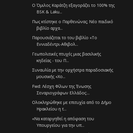
Ο Όμιλος Καράτζη εξαγοράζει το 100% της
BSK & Laku...
Πως κτίστηκε ο Παρθενώνας; Νέο παιδικό
βιβλίο αρχα...
Παρουσιάζεται το του βιβλίο «Το
Εννιαδέντρι-Αθιβολ...
Γεωπολιτικές πτυχές μιας βασιλικής
κηδείας - του Π...
Συναυλία με την ορχήστρα παραδοσιακής
μουσικής «Χο...
Fwd: Λέσχη Φίλων της Ένωσης
Σεναριογράφων Ελλάδος:...
Ολοκληρώθηκε με επιτυχία από το Δήμο
Ηρακλείου η τ...
«Να καταργηθεί η απόφαση του
Υπουργείου για την υπ...