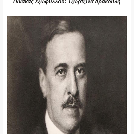
Πίνακας εξωφύλλου: Τζωρτζίνα Δρακούλη