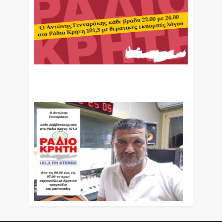
Ο Αντώνης Γενναράκης Στο Ράδιο Κρήτη Κάθε
Βράδυ Απο Τις 10 Έως Τις 12 Με Θεματικές
Εκπομπές Λόγου Και Μουσικής