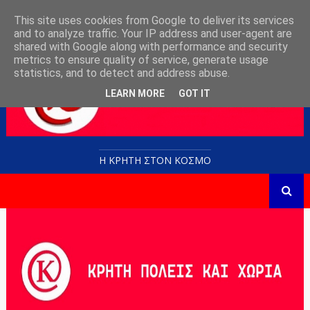
This site uses cookies from Google to deliver its services
and to analyze traffic. Your IP address and user-agent are
shared with Google along with performance and security
metrics to ensure quality of service, generate usage
statistics, and to detect and address abuse.
LEARN MORE
GOT IT
Η ΚΡΗΤΗ ΣΤΟN KOΣΜΟ