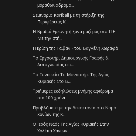
μαραθωνοδρόμο...
Σεμινάριο Korfball με τη στήριξη της
Περιφέρειας Κ...
Η Βραδιά Ερευνητή ξανά μαζί μας στο ΙΤΕ-
Με την στή...
Η κρίση της Ταϊβάν - του Βαγγέλη Χωραφά
Το Εργαστήρι Δημιουργικής Γραφής &
Αυτογνωσίας επι...
Το Γυναικείο Το Μοναστήρι Της Αγίας
Κυριακής Στο Β...
Τριήμερες εκδηλώσεις μνήμης αφιέρωμα
στα 100 χρόνι...
Προβλήματα με την δακοκτονία στο Νομό
Χανίων της Κ...
Ο Ιερός Ναός Της Αγίας Κυριακής Στην
Χαλέπα Χανίων