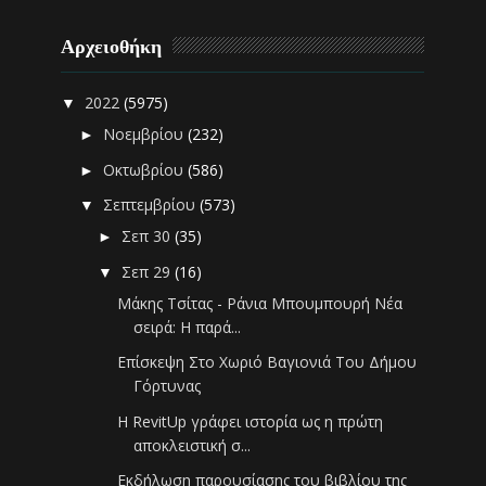
Αρχειοθήκη
2022
(5975)
▼
Νοεμβρίου
(232)
►
Οκτωβρίου
(586)
►
Σεπτεμβρίου
(573)
▼
Σεπ 30
(35)
►
Σεπ 29
(16)
▼
Μάκης Τσίτας - Ράνια Μπουμπουρή Νέα
σειρά: Η παρά...
Επίσκεψη Στο Χωριό Βαγιονιά Του Δήμου
Γόρτυνας
Η RevitUp γράφει ιστορία ως η πρώτη
αποκλειστική σ...
Εκδήλωση παρουσίασης του βιβλίου της