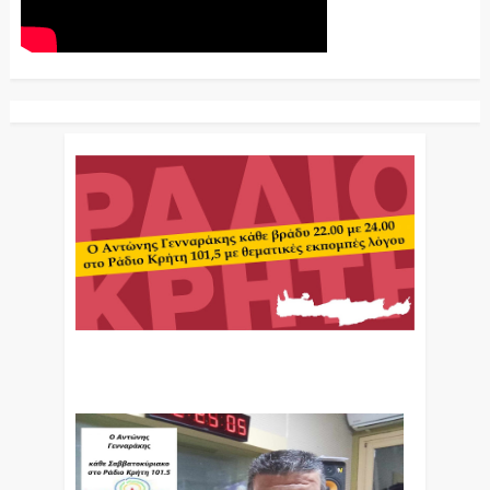
Ο Αντώνης Γενναράκης Στο Ράδιο Κρήτη Κάθε
Βράδυ Απο Τις 10 Έως Τις 12 Με Θεματικές
Εκπομπές Λόγου Και Μουσικής