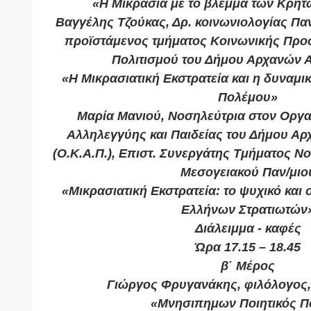
«Η Μικρασία με το βλέμμα των Κρητ
Βαγγέλης Τζούκας, Δρ. κοινωνιολογίας Πα
προϊστάμενος τμήματος Κοινωνικής Προσ
Πολιτισμού του Δήμου Αρχανών 
«Η Μικρασιατική Εκστρατεία και η δυναμικ
Πολέμου»
Μαρία Μανιού, Νοσηλεύτρια στον Οργ
Αλληλεγγύης και Παιδείας του Δήμου Α
(Ο.Κ.Α.Π.), Επιστ. Συνεργάτης Τμήματος Ν
Μεσογειακού Παν/μιο
«Μικρασιατική Εκστρατεία: το ψυχικό και
Ελλήνων Στρατιωτών
Διάλειμμα - καφές
Ώρα 17.15 – 18.45
β΄ Μέρος
Γιώργος Φρυγανάκης, φιλόλογος
«Μνησιπημων Ποιητικός Π