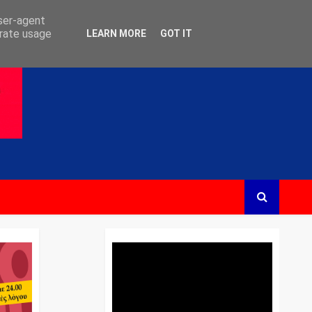
user-agent
erate usage
LEARN MORE
GOT IT