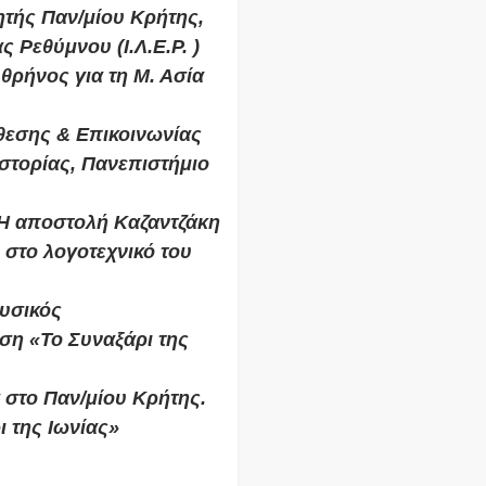
τής Παν/μίου Κρήτης,
 Ρεθύμνου (Ι.Λ.Ε.Ρ. )
θρήνος για τη Μ. Ασία
εσης & Επικοινωνίας
στορίας, Πανεπιστήμιο
 Η αποστολή Καζαντζάκη
 στο λογοτεχνικό του
υσικός
ση «Το Συναξάρι της
 στο Παν/μίου Κρήτης.
 της Ιωνίας»