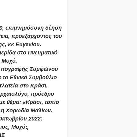
00, επιμνημόσυνη δέηση
εια, προεξάρχοντος του
ς, κκ Ευγενίου.
μερίδα στο Πνευματικό
 Μοχό.
ή υπογραφής Συμφώνου
 το Εθνικό Συμβούλιο
λατεία στο Κράσι.
 αρχαιολόγο, πρόεδρο
ε θέμα: «Κράσι, τοπίο
ι η Χορωδία Μαλίων.
 Οκτωβρίου 2022:
ιος, Μοχός
ΑΣ