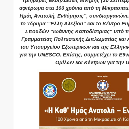
Τριήμερες Εκδηλώσεις Μνήμης (30 Σεπτεμβ
αφιέρωμα στα 100 χρόνια από τη Μικρασιατ
Ημάς Ανατολή, Ενθύμησις", συνδιοργανώνε
το Ίδρυμα "Έλλη Αλεξίου" και το Κέντρο Ε
Σπουδών "Ιωάννης Καποδίστριας" υπό την
Γραμματείας Πολιτιστικής Διπλωματίας κα
του Υπουργείου Εξωτερικών και της Ελληνι
για την UNESCO. Επίσης, συμμετέχει το Εθ
Ομίλων και Κέντρων για την