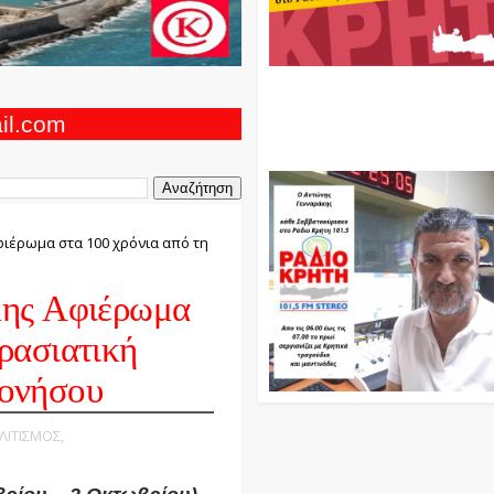
Ο Αντώνης Γενναράκης Στο Ρά
Κρήτη Κάθε Βράδυ Απο Τις 10
Τις 12 Με Θεματικές Εκπομπές
ail.com
Και Μουσικής
ιέρωμα στα 100 χρόνια από τη
μης Αφιέρωμα
ρασιατική
ονήσου
ΟΛΙΤΙΣΜΟΣ,