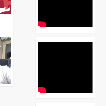
διο
 Έως
 Λόγου