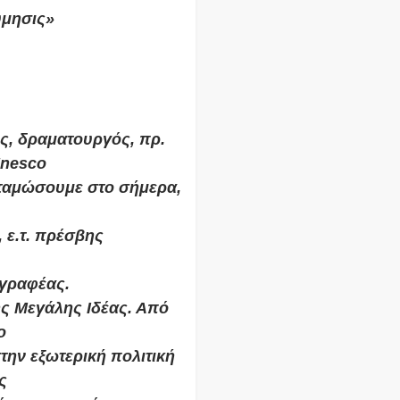
ύμησις»
ς, δραματουργός, πρ.
Unesco
ανταμώσουμε στο σήμερα,
 ε.τ. πρέσβης
γραφέας.
ης Μεγάλης Ιδέας. Από
ο
στην εξωτερική πολιτική
ς