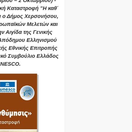
ρίου – 2 Οκτωβρίου) -
ική Καταστροφή "Η καθ΄
ι ο Δήμος Χερσονήσου,
υρωπαϊκών Μελετών και
 Αιγίδα της Γενικής
ι Απόδημου Ελληνισμού
κής Εθνικής Επιτροπής
νικό Συμβούλιο Ελλάδος
 UNESCO.