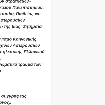
ών στρατιωτών»
ντείου Πανεπιστημίου,
τασίας Παιδείας και
Αστερουσίων
ή της βίας: Ζητήματα
ανισμό Κοινωνικής
ρχανών Αστερουσίων
οσηλευτικής Ελληνικού
υ
 σωματικό τραύμα των
»
, συγγραφέας
όνος»