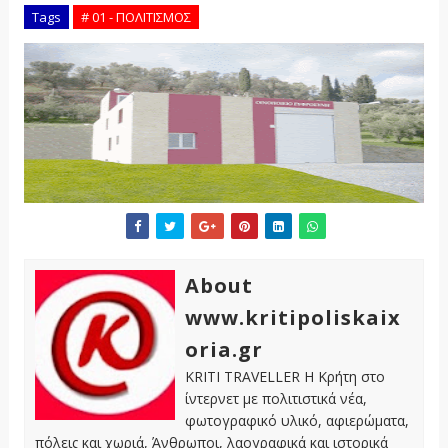
Tags
# 01 - ΠΟΛΙΤΙΣΜΟΣ
About
www.kritipoliskaix
oria.gr
KRITI TRAVELLER Η Κρήτη στο
ίντερνετ με πολιτιστικά νέα,
φωτογραφικό υλικό, αφιερώματα,
πόλεις και χωριά, Άνθρωποι, λαογραφικά και ιστορικά