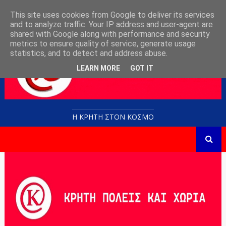
This site uses cookies from Google to deliver its services
and to analyze traffic. Your IP address and user-agent are
shared with Google along with performance and security
metrics to ensure quality of service, generate usage
statistics, and to detect and address abuse.
LEARN MORE
GOT IT
Η ΚΡΗΤΗ ΣΤΟN KOΣΜΟ