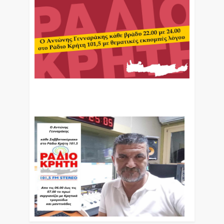
Ο Αντώνης Γενναράκης Στο Ράδιο Κρήτη Κάθε
Βράδυ Απο Τις 10 Έως Τις 12 Με Θεματικές
Εκπομπές Λόγου Και Μουσικής