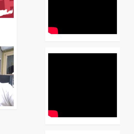
διο
 Έως
 Λόγου