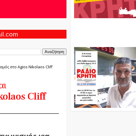
Ο Αντώνης Γενναράκης Στο Ρά
Κρήτη Κάθε Βράδυ Απο Τις 10
Τις 12 Με Θεματικές Εκπομπές
ail.com
Και Μουσικής
μός στο Agios Nikolaos Cliff
αι
olaos Cliff