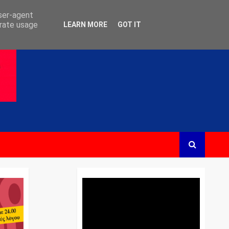
user-agent
erate usage
LEARN MORE
GOT IT