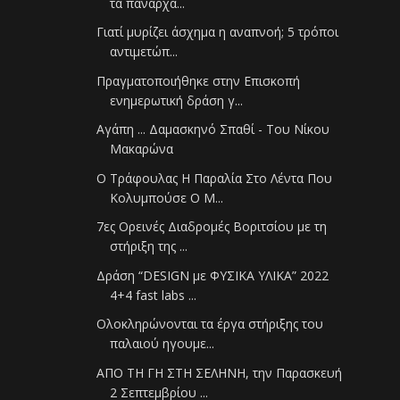
τα πανάρχα...
Γιατί μυρίζει άσχημα η αναπνοή; 5 τρόποι
αντιμετώπ...
Πραγματοποιήθηκε στην Επισκοπή
ενημερωτική δράση γ...
Αγάπη ... Δαμασκηνό Σπαθί - Του Νίκου
Μακαρώνα
Ο Τράφουλας Η Παραλία Στο Λέντα Που
Κολυμπούσε Ο Μ...
7ες Ορεινές Διαδρομές Βοριτσίου με τη
στήριξη της ...
Δράση “DESIGN με ΦΥΣΙΚΑ ΥΛΙΚA” 2022
4+4 fast labs ...
Ολοκληρώνονται τα έργα στήριξης του
παλαιού ηγουμε...
ΑΠΟ ΤΗ ΓΗ ΣΤΗ ΣΕΛΗΝΗ, την Παρασκευή
2 Σεπτεμβρίου ...