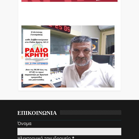
Ο Αντώνης Γενναράκης Στο Ράδιο Κρήτη Κάθε
Βράδυ Απο Τις 10 Έως Τις 12 Με Θεματικές
Εκπομπές Λόγου Και Μουσικής
ΕΠΙΚΟΙΝΩΝΙΑ
Όνομα
Ηλεκτρονικό ταχυδρομείο
*