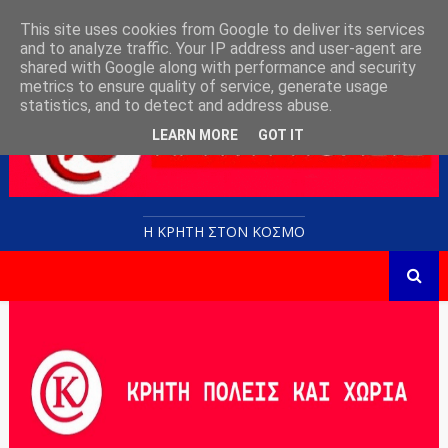
This site uses cookies from Google to deliver its services
and to analyze traffic. Your IP address and user-agent are
shared with Google along with performance and security
metrics to ensure quality of service, generate usage
statistics, and to detect and address abuse.
LEARN MORE
GOT IT
Η ΚΡΗΤΗ ΣΤΟN KOΣΜΟ