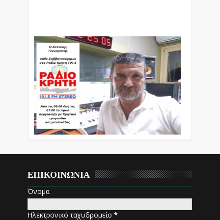
Ο Αντώνης Γενναράκης Στο Ράδιο Κρήτη Κάθε
Βράδυ Απο Τις 10 Έως Τις 12 Με Θεματικές
Εκπομπές Λόγου Και Μουσικής
ΕΠΙΚΟΙΝΩΝΙΑ
Όνομα
Ηλεκτρονικό ταχυδρομείο
*