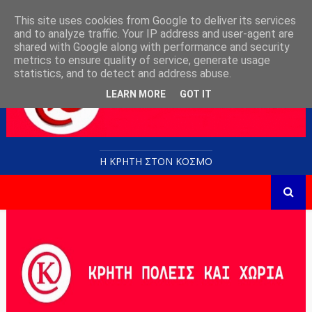
This site uses cookies from Google to deliver its services
and to analyze traffic. Your IP address and user-agent are
shared with Google along with performance and security
metrics to ensure quality of service, generate usage
statistics, and to detect and address abuse.
LEARN MORE
GOT IT
Η ΚΡΗΤΗ ΣΤΟN KOΣΜΟ