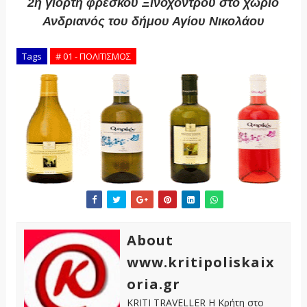
2η γιορτή φρέσκου Ξινόχοντρου στο χωριό
Ανδριανός του δήμου Αγίου Νικολάου
Tags
# 01 - ΠΟΛΙΤΙΣΜΟΣ
About
www.kritipoliskaix
oria.gr
KRITI TRAVELLER Η Κρήτη στο