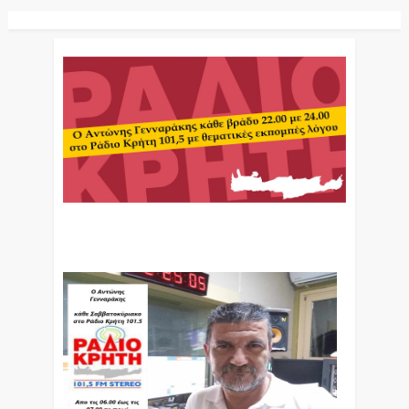
Ο Αντώνης Γενναράκης Στο Ράδιο Κρήτη Κάθε
Βράδυ Απο Τις 10 Έως Τις 12 Με Θεματικές
Εκπομπές Λόγου Και Μουσικής