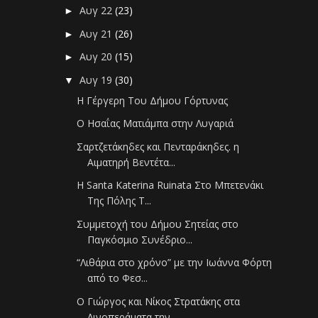
Αυγ 22
(23)
►
Αυγ 21
(26)
►
Αυγ 20
(15)
►
Αυγ 19
(30)
▼
Η Γέργερη Του Δήμου Γόρτυνας
Ο Ησαΐας Ματιάμπα στην Λυγαριά
Σαρτζετάκηδες και Πενταράκηδες. η
Αιματηρή Βεντέτα...
Η Santa Katerina Ruinata Στο Μπετενάκι
Της Πόλης Τ...
Συμμετοχή του Δήμου Σητείας στο
Παγκόσμιο Συνέδριο...
“Λιθάρια στο χρόνο” με την Ιωάννα Φόρτη
από το Φεσ...
Ο Γιώργος και Νίκος Στρατάκης στα
Λινοπεράματα την...