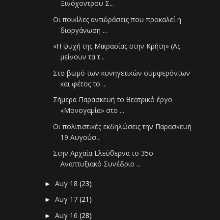
Ξινόχοντρου Σ...
Οι ποικίλες αντιδράσεις που προκαλεί η
διοργάνωση ...
«Η ψυχή της Μικρασίας στην Κρήτη» (Ας
μείνουν τα τ...
Στο βωμό των κυνηγετικών συμφερόντων
και φέτος το ...
Σήμερα Παρασκευή το θεατρικό έργο
«Μονογαμία» στο ...
Οι πολιτιστικές εκδηλώσεις την Παρασκευή
19 Αυγούσ...
Στην Αρχαία Ελεύθερνα το 35ο
Αναπτυξιακό Συνέδριο ...
Αυγ 18
(23)
►
Αυγ 17
(21)
►
Αυγ 16
(28)
►