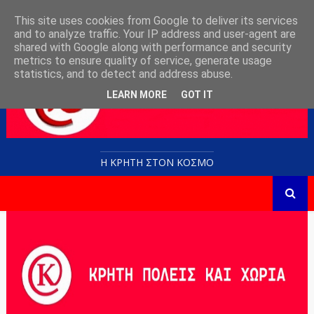
This site uses cookies from Google to deliver its services
and to analyze traffic. Your IP address and user-agent are
shared with Google along with performance and security
metrics to ensure quality of service, generate usage
statistics, and to detect and address abuse.
LEARN MORE
GOT IT
Η ΚΡΗΤΗ ΣΤΟN KOΣΜΟ