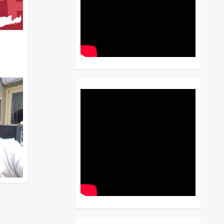
διο
 Έως
 Λόγου