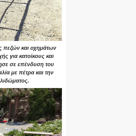
ς πεζών και οχημάτων
χής για κατοίκους και
ησε σε επένδυση του
λία με πέτρα και την
κλιδώματος.