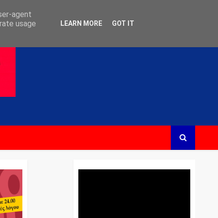
user-agent
erate usage
LEARN MORE
GOT IT