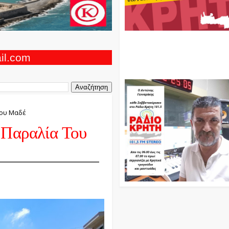
Ο Αντώνης Γενναράκης Στο Ρά
Κρήτη Κάθε Βράδυ Απο Τις 10
Τις 12 Με Θεματικές Εκπομπές
ail.com
Και Μουσικής
του Μαδέ
 Παραλία Του