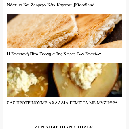
Νόστιμο Και Ζουμερό Κέικ Καρότου JKfoodland
Η Σφακιανή Πίτα Γέννημα Της Χώρας Των Σφακίων
ΣΑΣ ΠΡΟΤΕΙΝΟΥΜΕ ΑΧΛΑΔΙΑ ΓΕΜΙΣΤΑ ΜΕ ΜΥΖΗΘΡΑ
ΔΕΝ ΥΠΆΡΧΟΥΝ ΣΧΌΛΙΑ: