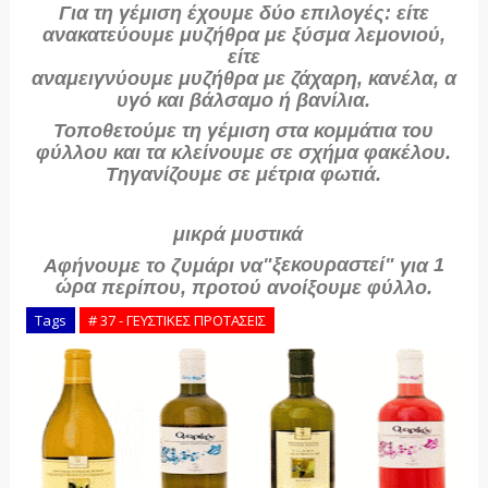
Για τη
γέμιση
έχουμε
δύο
επιλογές: είτε
ανακατεύουμε
μυζήθρα
με
ξύσμα λεμονιού
,
είτε
αναμειγνύουμε
μυζήθρα
με
ζάχαρη
,
κανέλα
,
α
υγό
και
βάλσαμο
ή
βανίλια
.
Τοποθετούμε τη γέμιση στα κομμάτια του
φύλλου και τα κλείνουμε σε
σχήμα φακέλου
.
Τηγανίζουμε σε
μέτρια φωτιά
.
μικρά μυστικά
"ξεκουραστεί"
1
Αφήνουμε το ζυμάρι να
για
ώρα
περίπου, προτού ανοίξουμε φύλλο.
Tags
# 37 - ΓΕΥΣΤΙΚΕΣ ΠΡΟΤΑΣΕΙΣ