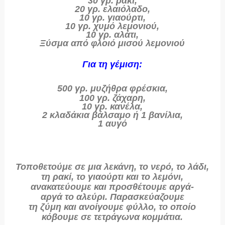
30 γρ. ρακί,
20 γρ. ελαιόλαδο,
10 γρ. γιαούρτι,
10 γρ. χυμό λεμονιού,
10 γρ. αλάτι,
Ξύσμα από φλοιό μισού λεμονιού
Για τη γέμιση:
500 γρ. μυζήθρα φρέσκια,
100 γρ. ζάχαρη,
10 γρ. κανέλα,
2 κλαδάκια βάλσαμο ή 1 βανίλια,
1 αυγό
Τοποθετούμε σε μια λεκάνη, το
νερό
, το
λάδι
,
τη
ρακί
, το
γιαούρτι
και το
λεμόνι
,
ανακατεύουμε και προσθέτουμε
αργά-
αργά
το
αλεύρι
. Παρασκεύαζουμε
τη
ζύμη
και
ανοίγουμε φύλλο
, το οποίο
κόβουμε σε
τετράγωνα κομμάτια
.