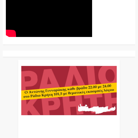
Ο Αντώνης Γενναράκης Στο Ράδιο Κρήτη Κάθε
Βράδυ Απο Τις 10 Έως Τις 12 Με Θεματικές
Εκπομπές Λόγου Και Μουσικής