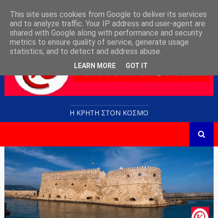
This site uses cookies from Google to deliver its services
and to analyze traffic. Your IP address and user-agent are
shared with Google along with performance and security
metrics to ensure quality of service, generate usage
statistics, and to detect and address abuse.
LEARN MORE
GOT IT
Η ΚΡΗΤΗ ΣΤΟN KOΣΜΟ