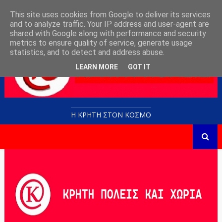
This site uses cookies from Google to deliver its services
and to analyze traffic. Your IP address and user-agent are
shared with Google along with performance and security
metrics to ensure quality of service, generate usage
statistics, and to detect and address abuse.
LEARN MORE
GOT IT
Η ΚΡΗΤΗ ΣΤΟN KOΣΜΟ