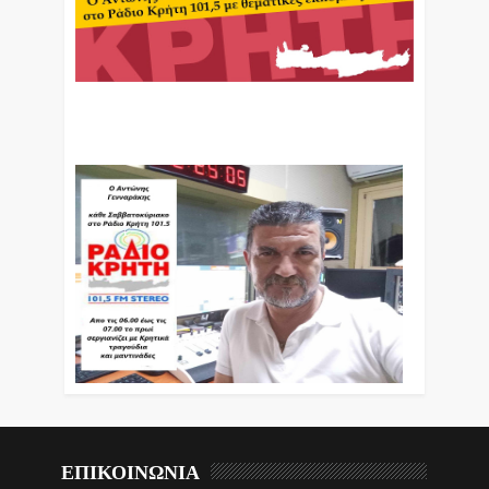
Ο Αντώνης Γενναράκης Στο Ράδιο Κρήτη Κάθε
Βράδυ Απο Τις 10 Έως Τις 12 Με Θεματικές
Εκπομπές Λόγου Και Μουσικής
ΕΠΙΚΟΙΝΩΝΙΑ