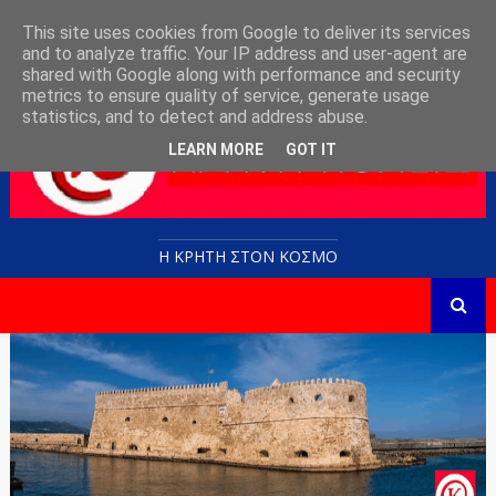
This site uses cookies from Google to deliver its services
and to analyze traffic. Your IP address and user-agent are
shared with Google along with performance and security
metrics to ensure quality of service, generate usage
statistics, and to detect and address abuse.
LEARN MORE
GOT IT
Η ΚΡΗΤΗ ΣΤΟN KOΣΜΟ