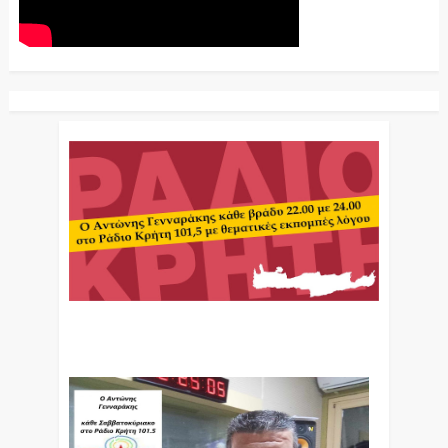
Ο Αντώνης Γενναράκης Στο Ράδιο Κρήτη Κάθε
Βράδυ Απο Τις 10 Έως Τις 12 Με Θεματικές
Εκπομπές Λόγου Και Μουσικής