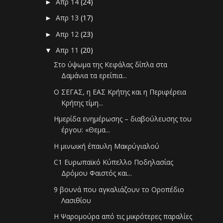
Απρ 14
(24)
►
Απρ 13
(17)
►
Απρ 12
(23)
►
Απρ 11
(20)
▼
Στο ύψωμα της Κεφάλας δίπλα στα
Δαμάνια τα ερείπια...
Ο ΣΕΓΑΣ, η ΕΑΣ Κρήτης και η Περιφέρεια
Κρήτης τίμη...
Ημερίδα ενημέρωσης – διαβούλευσης του
έργου: «Θεμα...
Η μινωική έπαυλη Μακρύγιαλού
C1 Ευρωπαϊκό Κύπελλο Ποδηλασίας
Δρόμου Φαιστός και...
9 βουνά που αγκαλιάζουν το Οροπέδιο
Λασιθίου
Η Ψαρομούρα από τις μικρότερες παραλίες