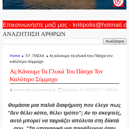
Επικοινωνήστε μαζί μας - kritipolis@hotmail.
ΑΝΑΖΗΤΗΣΗ ΑΡΘΡΩΝ
Home
57 - ΠΑΣΧΑ
Ας κάνουμε τα γλυκά του Πάσχα τον
καλύτερο σύμμαχο
Ας Κάνουμε Τα Γλυκά Του Πάσχα Τον
Καλύτερο Σύμμαχο
www.kritipoliskaixoria.gr
Απριλίου 11, 2022
57 - ΠΑΣΧΑ,
Θυμάσαι μια παλιά διαφήμιση που έλεγε πως
"δεν θέλει κόπο, θέλει τρόπο"; Αν το σκεφτείς,
αυτό μπορεί να ταιριάζει απόλυτα στη δίαιτά
σου. "Τα μπαχαρικά για παράδειγμα όταν