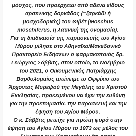
μόσχος, που προέρχεται από αδένα είδους
αρσενικής δορκάδος (=ζαρκάδι ή
μοσχοδορκάς) του Θιβέτ (Moschus
moschiferus, η λατινική της ονομασία).
Για τη διαδικασία της παρασκευής του Αγίου
Μύρου μίλησε στο Αθηναϊκό/Μακεδονικό
Πρακτορείο Ειδήσεων ο φαρμακοποιός δρ.
Γεώργιος Σάββιτς, στον οποίο, το Νοέμβριο
του 2021, ο Οικουμενικός Πατριάρχης
Βαρθολομαίος απένειμε το Οφφίκιο του
Άρχοντος Μυρεψού της Μεγάλης του Χριστού
Εκκλησίας, προκειμένου να έχει την ευθύνη
για την προετοιμασία, την παρασκευή και την
έψηση του Αγίου Μύρου.
Ο κ. Σάββιτς μετείχε για πρώτη φορά στην
έψηση του Αγίου Μύρου το 1973 ως μέλος του