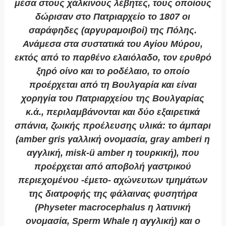
μέσα στους χάλκινους λέβητες, τους οποίους
δώρισαν στο Πατριαρχείο το 1807 οι
σαράφηδες (αργυραμοιβοί) της Πόλης.
Ανάμεσα στα συστατικά του Αγίου Μύρου,
εκτός από το παρθένο ελαιόλαδο, τον ερυθρό
ξηρό οίνο και το ροδέλαιο, το οποίο
προέρχεται από τη Βουλγαρία και είναι
χορηγία του Πατριαρχείου της Βουλγαρίας
κ.ά., περιλαμβάνονται και δύο εξαιρετικά
σπάνια, ζωικής προέλευσης υλικά: το άμπαρι
(amber gris γαλλική ονομασία, gray amberi η
αγγλική, misk-ü amber η τουρκική), που
προέρχεται από αποβολή γαστρικού
περιεχομένου -έμετο- αχώνευτων τμημάτων
της διατροφής της φάλαινας φυσητήρα
(Physeter macrocephalus η λατινική
ονομασία, Sperm Whale η αγγλική) και ο