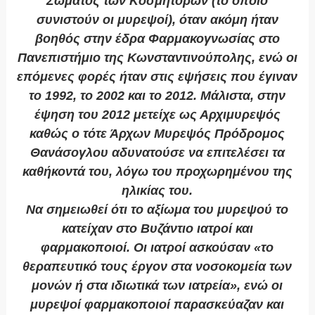
Σώματος των Κοσμητόρων (το οποίο
συνιστούν οι μυρεψοί), όταν ακόμη ήταν
βοηθός στην έδρα Φαρμακογνωσίας στο
Πανεπιστήμιο της Κωνσταντινούπολης, ενώ οι
επόμενες φορές ήταν στις εψήσεις που έγιναν
το 1992, το 2002 και το 2012. Μάλιστα, στην
έψηση του 2012 μετείχε ως Αρχιμυρεψός
καθώς ο τότε Άρχων Μυρεψός Πρόδρομος
Θανάσογλου αδυνατούσε να επιτελέσει τα
καθήκοντά του, λόγω του προχωρημένου της
ηλικίας του.
Να σημειωθεί ότι το αξίωμα του μυρεψού το
κατείχαν στο Βυζάντιο ιατροί και
φαρμακοποιοί. Οι ιατροί ασκούσαν «το
θεραπευτικό τους έργον στα νοσοκομεία των
μονών ή στα ιδιωτικά των ιατρεία», ενώ οι
μυρεψοί φαρμακοποιοί παρασκεύαζαν και