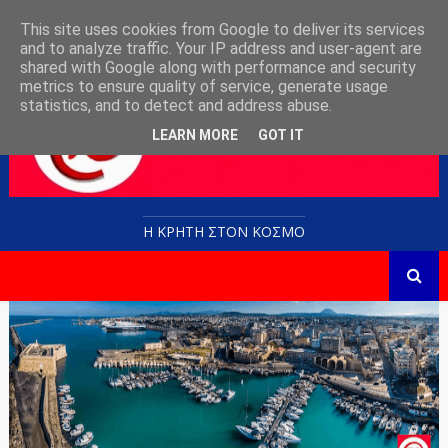
This site uses cookies from Google to deliver its services
and to analyze traffic. Your IP address and user-agent are
shared with Google along with performance and security
metrics to ensure quality of service, generate usage
statistics, and to detect and address abuse.
LEARN MORE
GOT IT
Η ΚΡΗΤΗ ΣΤΟN KOΣΜΟ