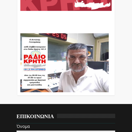
Ο Αντώνης Γενναράκης Στο Ράδιο Κρήτη Κάθε
Βράδυ Απο Τις 10 Έως Τις 12 Με Θεματικές
Εκπομπές Λόγου Και Μουσικής
ΕΠΙΚΟΙΝΩΝΙΑ
Όνομα