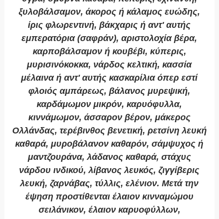
ξυλοβάλσαμον, άκορος ή κάλαμος ευώδης,
ίρις φλωρεντινή, βάκχαρις ή αντ' αυτής
εμπερατόρια (σαφράν), αριστολοχία βέρα,
καρποβάλσαμον ή κουβέβι, κύπερις,
μυρισινόκοκκα, νάρδος κελτική, κασσία
μέλαινα ή αντ' αυτής κασκαρίλια όπερ εστί
φλοιός αμπάρεως, βάλανος μυρεψική,
καρδάμωμον μικρόν, καρυόφυλλα,
κιννάμωμον, άσσαρον βέρον, μάκερος
Ολλάνδας, τερέβινθος βενετική, ρετσίνη λευκή
καθαρά, μυροβάλανον καθαρόν, σάμψυχος ή
μαντζουράνα, λάδανος καθαρά, στάχυς
νάρδου ινδικού, λίβανος λευκός, ζιγγίβερις
λευκή, ζαρνάβας, τύλλις, ελένιον. Μετά την
έψηση προστίθενται έλαιον κινναμώμου
σειλάνικον, έλαιον καρυοφύλλων,