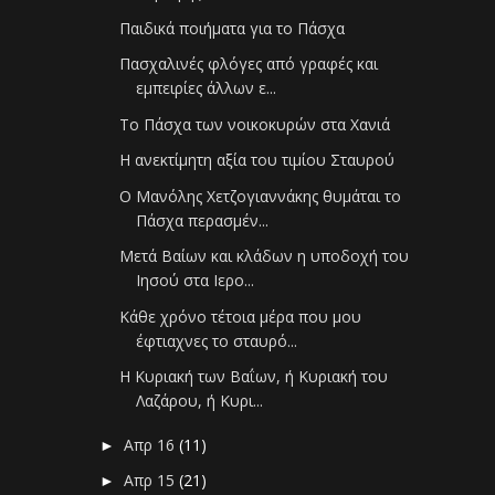
Παιδικά ποιήματα για το Πάσχα
Πασχαλινές φλόγες από γραφές και
εμπειρίες άλλων ε...
Το Πάσχα των νοικοκυρών στα Χανιά
Η ανεκτίμητη αξία του τιμίου Σταυρού
Ο Μανόλης Χετζογιαννάκης θυμάται το
Πάσχα περασμέν...
Μετά Βαίων και κλάδων η υποδοχή του
Ιησού στα Ιερο...
Κάθε χρόνο τέτοια μέρα που μου
έφτιαχνες το σταυρό...
Η Κυριακή των Βαΐων, ή Κυριακή του
Λαζάρου, ή Κυρι...
Απρ 16
(11)
►
Απρ 15
(21)
►