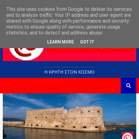
This site uses cookies from Google to deliver its services
and to analyze traffic. Your IP address and user-agent are
shared with Google along with performance and security
metrics to ensure quality of service, generate usage
statistics, and to detect and address abuse.
LEARN MORE
GOT IT
Η ΚΡΗΤΗ ΣΤΟN KOΣΜΟ