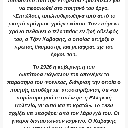
παραιτείται από την Υπηρεσία Αρδεύσεων για
να αφοσιωθεί στο ποιητικό του έργο.
«Επιτέλους απελευθερώθηκα από αυτό το
μισητό πράγμα», γράφει κάπου. Τον επόμενο
χρόνο πεθαίνει ο τελευταίος εν ζωή αδελφός
του, ο Τζον Καβάφης, ο οποίος υπήρξε ο
πρώτος θαυμαστής και μεταφραστής του
έργου του.
Το 1926 η κυβέρνηση του
δικτάτορα Πάγκαλου του απονέμει το
παράσημο του Φοίνικος, διάκριση την οποία ο
ποιητής αποδέχεται, υποστηρίζοντας ότι «το
παράσημο μού το απένειμε η Ελληνική
Πολιτεία, γι’ αυτό και το κρατώ». Το 1930
αρχίζει να υποφέρει από τον λάρυγγά του. Οι
γιατροί διαπιστώνουν καρκίνο. Ο Καβάφης