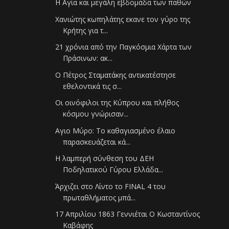
Η Αγία και μεγάλη εβδομάδα των παθών
Χανιώτης κωπηλάτης εκανε τον γύρο της
Κρήτης για τ...
21 χρόνια από την Παγκόσμια Χάρτα των
Πράσινων: ακ...
Ο Πέτρος Σταματάκης αντικατέστησε
εθελοντικά τις σ...
Οι οινόφιλοι της Κύπρου και πλήθος
κόσμου γνώρισαν...
Aγιο Μύρο: Το καθαγιασμένο έλαιο
παρασκευάζεται κά...
Η λαμπερή σύνθεση του ΔΕΗ
Ποδηλατικού Γύρου Ελλάδα...
Άρχιζει στο Λίντο το FINAL 4 του
πρωταθλήματος μπά...
17 Απριλίου 1863 Γεννιέται Ο Κωσταντίνος
Καβάφης