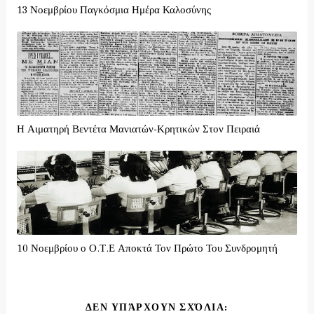
13 Νοεμβρίου Παγκόσμια Ημέρα Καλοσύνης
Η Αιματηρή Βεντέτα Μανιατών-Κρητικών Στον Πειραιά
10 Νοεμβρίου ο Ο.Τ.Ε Αποκτά Τον Πρώτο Του Συνδρομητή
ΔΕΝ ΥΠΆΡΧΟΥΝ ΣΧΌΛΙΑ: