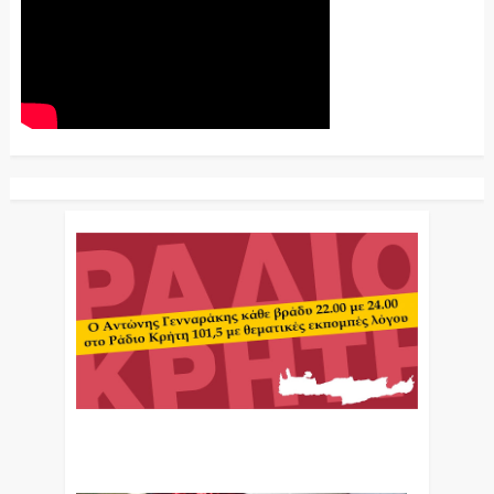
Ο Αντώνης Γενναράκης Στο Ράδιο Κρήτη Κάθε
Βράδυ Απο Τις 10 Έως Τις 12 Με Θεματικές
Εκπομπές Λόγου Και Μουσικής