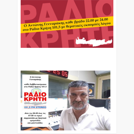
Ο Αντώνης Γενναράκης Στο Ράδιο Κρήτη Κάθε
Βράδυ Απο Τις 10 Έως Τις 12 Με Θεματικές
Εκπομπές Λόγου Και Μουσικής