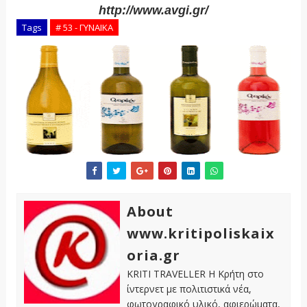
http://www.avgi.gr/
Tags
# 53 - ΓΥΝΑΙΚΑ
About
www.kritipoliskaix
oria.gr
KRITI TRAVELLER Η Κρήτη στο
ίντερνετ με πολιτιστικά νέα,
φωτογραφικό υλικό, αφιερώματα,