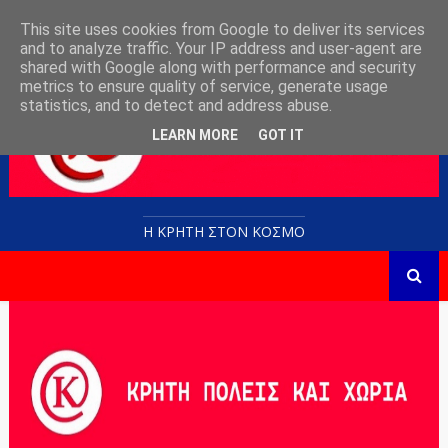
This site uses cookies from Google to deliver its services
and to analyze traffic. Your IP address and user-agent are
shared with Google along with performance and security
metrics to ensure quality of service, generate usage
statistics, and to detect and address abuse.
LEARN MORE
GOT IT
Η ΚΡΗΤΗ ΣΤΟN KOΣΜΟ