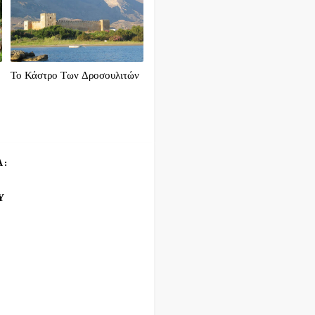
Το Κάστρο Των Δροσουλιτών
Α:
Υ