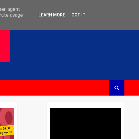
user-agent
erate usage
LEARN MORE
GOT IT