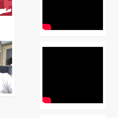
διο
 Έως
 Λόγου