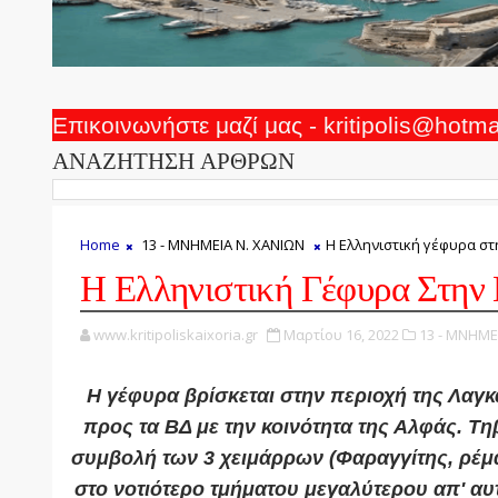
Επικοινωνήστε μαζί μας - kritipolis@hotm
ΑΝΑΖΗΤΗΣΗ ΑΡΘΡΩΝ
Home
13 - ΜΝΗΜΕΙΑ Ν. ΧΑΝΙΩΝ
Η Ελληνιστική γέφυρα σ
Η Ελληνιστική Γέφυρα Στην
www.kritipoliskaixoria.gr
Μαρτίου 16, 2022
13 - ΜΝΗΜΕ
Η γέφυρα βρίσκεται στην περιοχή της Λαγκ
προς τα ΒΔ με την κοινότητα της Αλφάς. Τη
συμβολή των 3 χειμάρρων (Φαραγγίτης, ρέμα
στο νοτιότερο τμήμα
του μεγαλύτερου απ' αυ