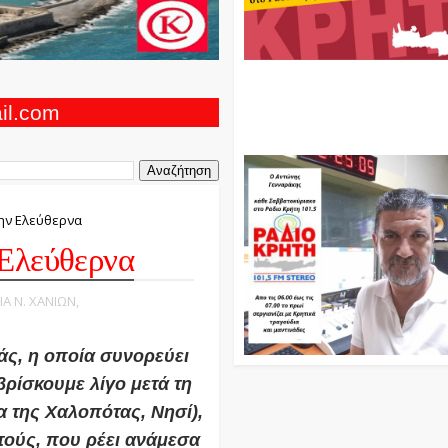
Ο Αντώνης Γενναράκης Στο Ρά
Κρήτη Κάθε Βράδυ Απο Τις 10
Τις 12 Με Θεματικές Εκπομπές
ail.com
Και Μουσικής
την Ελεύθερνα
 Ελεύθερνα
ΙΑ Ν. ΧΑΝΙΩΝ,
άς, η οποία συνορεύει
βρίσκουμε λίγο μετά τη
 της Χαλοπότας, Νησί),
τούς, που ρέει ανάμεσα