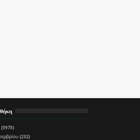
οθήκη
2
(5975)
οεμβρίου
(232)