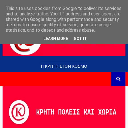
This site uses cookies from Google to deliver its services
and to analyze traffic. Your IP address and user-agent are
shared with Google along with performance and security
metrics to ensure quality of service, generate usage
statistics, and to detect and address abuse.
LEARN MORE
GOT IT
Η ΚΡΗΤΗ ΣΤΟN KOΣΜΟ