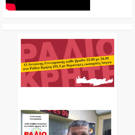
Ο Αντώνης Γενναράκης Στο Ράδιο Κρήτη Κάθε
Βράδυ Απο Τις 10 Έως Τις 12 Με Θεματικές
Εκπομπές Λόγου Και Μουσικής