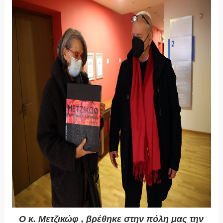
Ο κ. Μετζικώφ , βρέθηκε στην πόλη μας την