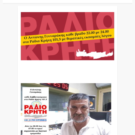
Ο Αντώνης Γενναράκης Στο Ράδιο Κρήτη Κάθε
Βράδυ Απο Τις 10 Έως Τις 12 Με Θεματικές
Εκπομπές Λόγου Και Μουσικής