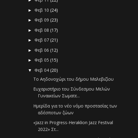
►
Φεβ 10
(24)
►
Φεβ 09
(23)
►
Φεβ 08
(17)
►
Φεβ 07
(21)
►
Φεβ 06
(12)
►
Φεβ 05
(15)
►
Φεβ 04
(20)
▼
Το Αηδονοχώρι του δήμου Μαλεβιζίου
Ευχαριστήριο του Σύνδεσμου Μελών
Γυναικείων Σωματε...
Ημερίδα για το νέο νόμο προστασίας των
αδέσποτων ζώων
«Jazz in Progress-Heraklion Jazz Festival
2022» Στ...