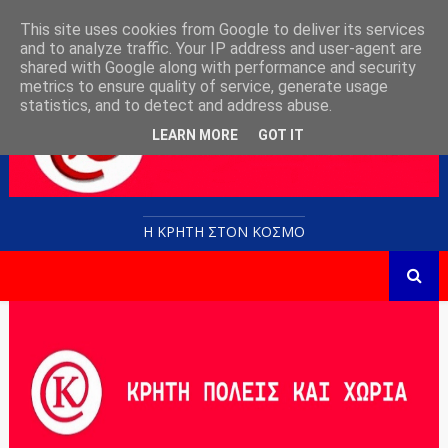
This site uses cookies from Google to deliver its services
and to analyze traffic. Your IP address and user-agent are
shared with Google along with performance and security
metrics to ensure quality of service, generate usage
statistics, and to detect and address abuse.
LEARN MORE
GOT IT
Η ΚΡΗΤΗ ΣΤΟN KOΣΜΟ