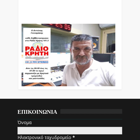
Ο Αντώνης Γενναράκης Στο Ράδιο Κρήτη Κάθε
Βράδυ Απο Τις 10 Έως Τις 12 Με Θεματικές
Εκπομπές Λόγου Και Μουσικής
ΕΠΙΚΟΙΝΩΝΙΑ
Όνομα
Ηλεκτρονικό ταχυδρομείο
*