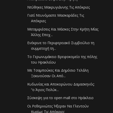
Ντύθηκες Μακρυγιάννης Τις Απόκριες
Γιατί Ντυνόμαστε Μασκαράδες Τις
Απόκριες
Μεταμφιέσεις Και Μάσκες Στην Κρήτη Μίας
Άλλης Εποχ...
Ενέκρινε το Περιφερειακό Συμβούλιο τη
συμμετοχή τη...
Το Γερωνυμάκειο Βρεφοκομείο της πόλης
του Ηρακλείου
Με Τσαμπούκες Και Δημόσιο Τελάλη
Ξεκινούσαν Οι Από...
Κυδωνίας και Αποκορώνου Δαμασκηνός:
“ο Άγιος Πολύκ...
Σύσκεψη για το open mall στο Ηράκλειο
Οι Ρεθεμνιώτες Ήξεραν Να Γλεντούν
Κυρίως Τις Απόκριες