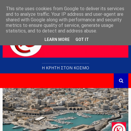
This site uses cookies from Google to deliver its services
and to analyze traffic. Your IP address and user-agent are
shared with Google along with performance and security
metrics to ensure quality of service, generate usage
statistics, and to detect and address abuse.
LEARN MORE
GOT IT
Η ΚΡΗΤΗ ΣΤΟN KOΣΜΟ