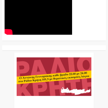
Ο Αντώνης Γενναράκης Στο Ράδιο Κρήτη Κάθε
Βράδυ Απο Τις 10 Έως Τις 12 Με Θεματικές
Εκπομπές Λόγου Και Μουσικής