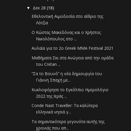
Δεκ 28
(18)
▼
Εθελοντική Αιμοδοσία στο αίθριο της
Λότζια
Ο Κώστας Μακεδόνας και ο Χρήστος
Νικολόπουλος στο ...
Αυλαία για το 2ο Greek MMA Festival 2021
Μαθήματα Σκι στα Ανώγεια από την ομάδα
του Cretan ...
“Σα το Βουνό” η νέα δημιουργία του
Γιάννη Σπαχή με...
Kυκλοφόρησε το Εγκόλπιο Ημερολόγιο
2022 της Ιεράς ...
Conde Nast Traveller: Τα καλύτερα
ελληνικά νησιά γ...
Τα σημαντικότερα γεγονότα αυτής της
χρονιάς που απ...