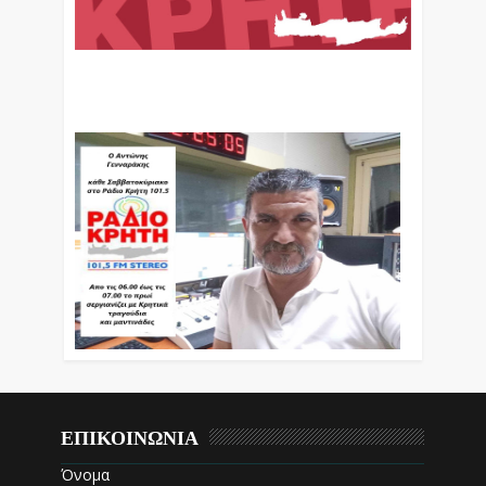
Ο Αντώνης Γενναράκης Στο Ράδιο Κρήτη Κάθε
Βράδυ Απο Τις 10 Έως Τις 12 Με Θεματικές
Εκπομπές Λόγου Και Μουσικής
ΕΠΙΚΟΙΝΩΝΙΑ
Όνομα