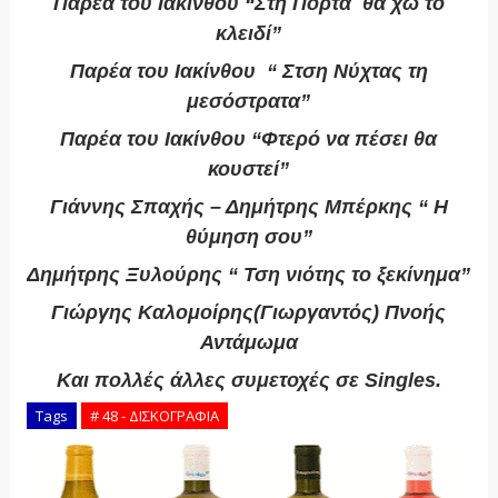
Παρέα του Ιακίνθου “Στη Πόρτα θα χω το
κλειδί”
Παρέα του Ιακίνθου “ Στση Νύχτας τη
μεσόστρατα”
Παρέα του Ιακίνθου “Φτερό να πέσει θα
κουστεί”
Γιάννης Σπαχής – Δημήτρης Μπέρκης “ Η
θύμηση σου”
Δημήτρης Ξυλούρης “ Τση νιότης το ξεκίνημα”
Γιώργης Καλομοίρης(Γιωργαντός) Πνοής
Αντάμωμα
Και πολλές άλλες συμετοχές σε Singles.
Tags
# 48 - ΔΙΣΚΟΓΡΑΦΙΑ