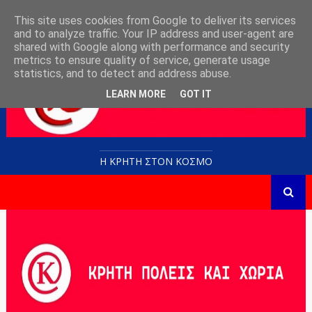
This site uses cookies from Google to deliver its services
and to analyze traffic. Your IP address and user-agent are
shared with Google along with performance and security
metrics to ensure quality of service, generate usage
statistics, and to detect and address abuse.
LEARN MORE
GOT IT
Η ΚΡΗΤΗ ΣΤΟN KOΣΜΟ