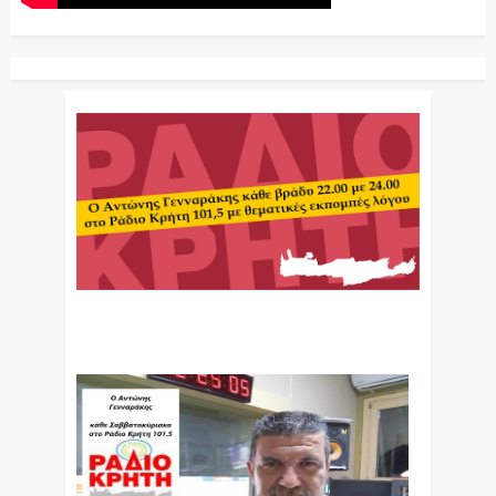
Ο Αντώνης Γενναράκης Στο Ράδιο Κρήτη Κάθε
Βράδυ Απο Τις 10 Έως Τις 12 Με Θεματικές
Εκπομπές Λόγου Και Μουσικής