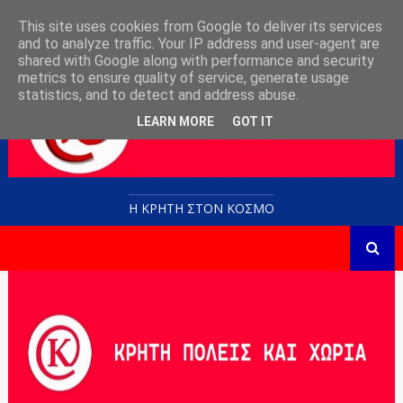
This site uses cookies from Google to deliver its services
and to analyze traffic. Your IP address and user-agent are
shared with Google along with performance and security
metrics to ensure quality of service, generate usage
statistics, and to detect and address abuse.
LEARN MORE
GOT IT
Η ΚΡΗΤΗ ΣΤΟN KOΣΜΟ