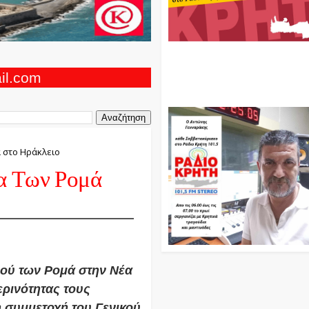
Ο Αντώνης Γενναράκης Στο Ρά
Κρήτη Κάθε Βράδυ Απο Τις 10
Τις 12 Με Θεματικές Εκπομπές
ail.com
Και Μουσικής
 στο Ηράκλειο
α Των Ρομά
μού των Ρομά στην Νέα
ερινότητας τους
 συμμετοχή του Γενικού