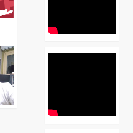
διο
 Έως
 Λόγου