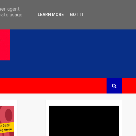
user-agent
erate usage
LEARN MORE
GOT IT