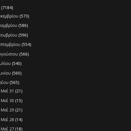
1
(7184)
εκεμβρίου
(573)
οεμβρίου
(586)
κτωβρίου
(596)
επτεμβρίου
(554)
υγούστου
(566)
ουλίου
(540)
ουνίου
(560)
αΐου
(565)
Μαΐ 31
(21)
►
Μαΐ 30
(15)
►
Μαΐ 29
(21)
►
Μαΐ 28
(14)
►
Μαΐ 27
(18)
►