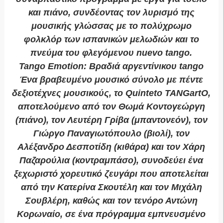
και πιάνο, συνδέοντας τον λυρισμό της
μουσικής γλώσσας με το πολύχρωμο
φολκλόρ των ισπανικών μελωδιών και το
πνεύμα του φλεγόμενου nuevo tango.
Tango Emotion: Bραδιά αργεντίνικου tango
Ένα βραβευμένο μουσικό σύνολο με πέντε
δεξιοτέχνες μουσικούς, το Quinteto TANGartO,
αποτελούμενο από τον Θωμά Κοντογεώργη
(πιάνο), τον Λευτέρη Γρίβα (μπαντονεόν), τον
Γιώργο Παναγιωτόπουλο (βιολί), τον
Αλέξανδρο Δεσποτίδη (κιθάρα) και τον Χάρη
Παζαρούλια (κοντραμπάσο), συνοδεύει ένα
ξεχωριστό χορευτικό ζευγάρι που αποτελείται
από την Κατερίνα Σκουτέλη και τον Μιχάλη
Σουβλέρη, καθώς και τον τενόρο Αντώνη
Κορωναίο, σε ένα πρόγραμμα εμπνευσμένο