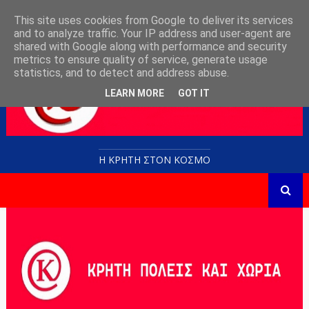
This site uses cookies from Google to deliver its services
and to analyze traffic. Your IP address and user-agent are
shared with Google along with performance and security
metrics to ensure quality of service, generate usage
statistics, and to detect and address abuse.
LEARN MORE
GOT IT
Η ΚΡΗΤΗ ΣΤΟN KOΣΜΟ