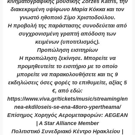
κινηματογραφικής μουσικής Zorzes Katris, την
διακεκριμένη υψίφωνο Μαρία Κόκκα και τον
γνωστό ηθοποιό Σίμο Χριστοδούλου.
Η προβολή της παράστασης συνοδεύεται από
συγχρονισμένη γραπτή απόδοση των
κειμένων (υποτιτλισμός).
Προπώληση εισιτηρίων
Η προπώληση ξεκίνησε. Μπορείτε να
προμηθευτείτε το εισιτήριο με το οποίο
μπορείτε να παρακολουθήσετε και τις 9
εκδηλώσεις όσες φορές το επιθυμείτε, αξίας 5
€, από εδώ:
https://www.viva.gr/tickets/music/streaming/en
nea-ekdiloseis-se-ena-48oro-ypertheama/
Επίσημος Χορηγός Αερομεταφορών: AEGEAN
| A Star Alliance Member
Πολιτιστικό Συνεδριακό Κέντρο Ηρακλείου |