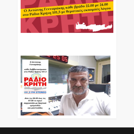
Ο Αντώνης Γενναράκης Στο Ράδιο Κρήτη Κάθε
Βράδυ Απο Τις 10 Έως Τις 12 Με Θεματικές
Εκπομπές Λόγου Και Μουσικής