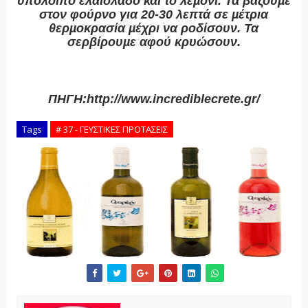
υπόλοιπο ελαιόλαδο και το λεµόνι. Τα βάζουµε
στον φούρνο για 20-30 λεπτά σε µέτρια
θερµοκρασία µέχρι να ροδίσουν. Τα
σερβίρουµε αφού κρυώσουν.
ΠΗΓΗ:
http://www.incrediblecrete.gr/
Tags
# 37 - ΓΕΥΣΤΙΚΕΣ ΠΡΟΤΑΣΕΙΣ