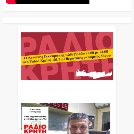
Ο Αντώνης Γενναράκης Στο Ράδιο Κρήτη Κάθε
Βράδυ Απο Τις 10 Έως Τις 12 Με Θεματικές
Εκπομπές Λόγου Και Μουσικής