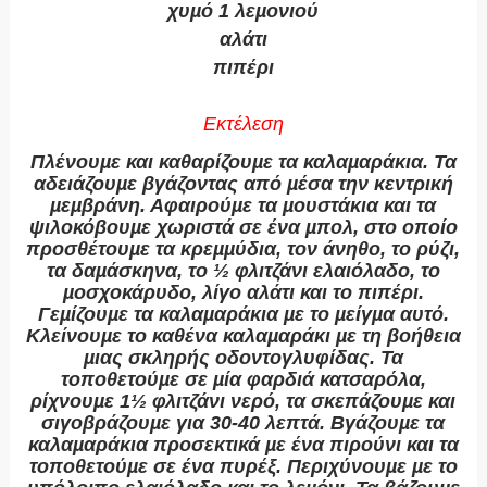
χυ
µ
ό
1
λε
µ
ονιού
αλάτι
πιπέρι
Εκτέλεση
Πλένουµε και καθαρίζουµε τα καλαµαράκια. Τα
αδειάζουµε βγάζοντας από µέσα την κεντρική
µεµβράνη. Αφαιρούµε τα µουστάκια και τα
ψιλοκόβουµε χωριστά σε ένα µπολ, στο οποίο
προσθέτουµε τα κρεµµύδια, τον άνηθο, το ρύζι,
τα δαµάσκηνα, το ½ φλιτζάνι ελαιόλαδο, το
µοσχοκάρυδο, λίγο αλάτι και το πιπέρι.
Γεµίζουµε τα καλαµαράκια µε το µείγµα αυτό.
Κλείνουµε το καθένα καλαµαράκι µε τη βοήθεια
µιας σκληρής οδοντογλυφίδας. Τα
τοποθετούµε σε µία φαρδιά κατσαρόλα,
ρίχνουµε 1½ φλιτζάνι νερό, τα σκεπάζουµε και
σιγοβράζουµε για 30-40 λεπτά. Βγάζουµε τα
καλαµαράκια προσεκτικά µε ένα πιρούνι και τα
τοποθετούµε σε ένα πυρέξ. Περιχύνουµε µε το