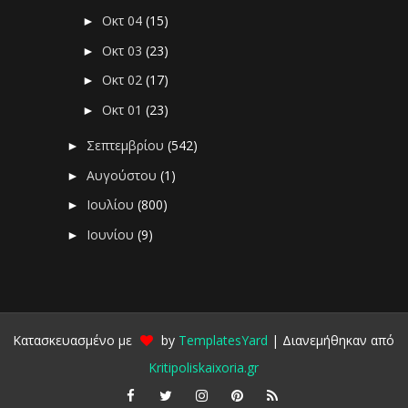
Οκτ 04
(15)
►
Οκτ 03
(23)
►
Οκτ 02
(17)
►
Οκτ 01
(23)
►
Σεπτεμβρίου
(542)
►
Αυγούστου
(1)
►
Ιουλίου
(800)
►
Ιουνίου
(9)
►
Κατασκευασμένο με
by
TemplatesYard
| Διανεμήθηκαν από
Kritipoliskaixoria.gr