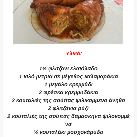
Υλικά
:
1½
φλιτζάνι
ελαιόλαδο
1
κιλό
µ
έτρια
σε
µ
έγεθος
καλα
µ
αράκια
1 µ
εγάλο
κρε
µµ
ύδι
2
φρέσκα
κρε
µµ
υδάκια
2
κουταλιές
της
σούπας
ψιλικο
µµ
ένο
άνηθο
2
φλιτζάνια
ρύζι
2
κουταλιές
της
σούπας
δα
µ
άσκηνα
ψιλοκο
µµ
έ
να
½
κουταλάκι
µ
οσχοκάρυδο