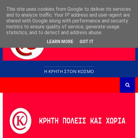
This site uses cookies from Google to deliver its services
and to analyze traffic. Your IP address and user-agent are
shared with Google along with performance and security
metrics to ensure quality of service, generate usage
statistics, and to detect and address abuse.
LEARN MORE
GOT IT
Η ΚΡΗΤΗ ΣΤΟN KOΣΜΟ