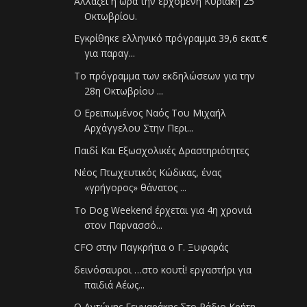
Αλλάζει η ώρα την ερχόμενη Κυριακή 25
Οκτωβρίου.
Εγκρίθηκε ελληνικό πρόγραμμα 39,6 εκατ.€
για παραγ...
Το πρόγραμμα των εκδηλώσεων για την
28η Οκτωβρίου ...
Ο Ερειπωμένος Ναός Του Μιχαήλ
Αρχάγγελου Στην Περι...
Παιδί Και Εξωσχολικές Δραστηριότητες
Νέος Πτωχευτικός Κώδικας, ένας
«γρήγορος» θάνατος ...
Το Dog Weekend έρχεται για 4η χρονιά
στον Παρνασσό...
CFO στην Παγκρήτια ο Γ. Ξυφαράς
δεινόσαυροι …στο κουτί! εργαστήρι για
παιδιά Α΄έως...
Ο Αντώνης Γενναράκης Στο Ράδιο Κρήτη