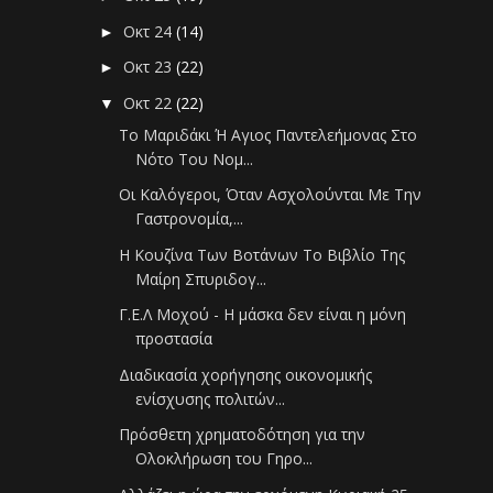
Οκτ 24
(14)
►
Οκτ 23
(22)
►
Οκτ 22
(22)
▼
Το Μαριδάκι Ή Αγιος Παντελεήμονας Στο
Νότο Του Νομ...
Οι Καλόγεροι, Όταν Ασχολούνται Με Την
Γαστρονομία,...
Η Κουζίνα Των Βοτάνων Το Βιβλίο Της
Μαίρη Σπυριδογ...
Γ.Ε.Λ Μοχού - Η μάσκα δεν είναι η μόνη
προστασία
Διαδικασία χορήγησης οικονομικής
ενίσχυσης πολιτών...
Πρόσθετη χρηματοδότηση για την
Ολοκλήρωση του Γηρο...