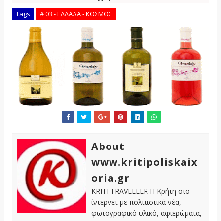
Tags
# 03 - ΕΛΛΑΔΑ - ΚΟΣΜΟΣ
About
www.kritipoliskaix
oria.gr
KRITI TRAVELLER Η Κρήτη στο
ίντερνετ με πολιτιστικά νέα,
φωτογραφικό υλικό, αφιερώματα,