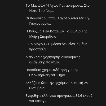
Το Μαριδάκι Ή Αγιος Παντελεήμονας Στο
Νότο Του Νομ...
Οι Καλόγεροι, Όταν Ασχολούνται Με Την
Γαστρονομία,...
Η Κουζίνα Των Βοτάνων Το Βιβλίο Της
Μαίρη Σπυριδογ...
Γ.Ε.Λ Μοχού - Η μάσκα δεν είναι η μόνη
προστασία
Διαδικασία χορήγησης οικονομικής
ενίσχυσης πολιτών...
Πρόσθετη χρηματοδότηση για την
Ολοκλήρωση του Γηρο...
Αλλάζει η ώρα την ερχόμενη Κυριακή 25
Οκτωβρίου.
Εγκρίθηκε ελληνικό πρόγραμμα 39,6 εκατ.€
για παραγ...