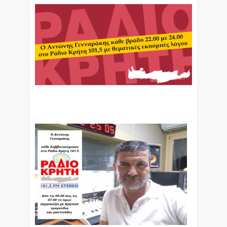
Ο Αντώνης Γενναράκης Στο Ράδιο Κρήτη Κάθε
Βράδυ Απο Τις 10 Έως Τις 12 Με Θεματικές
Εκπομπές Λόγου Και Μουσικής