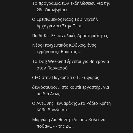
Το πρόγραμμα των εκδηλώσεων για την
28η Οκτωβρίου ...
Ο Ερειπωμένος Ναός Του Μιχαήλ
Αρχάγγελου Στην Περι...
Παιδί Και Εξωσχολικές Δραστηριότητες
Νέος Πτωχευτικός Κώδικας, ένας
«γρήγορος» θάνατος ...
Το Dog Weekend έρχεται για 4η χρονιά
στον Παρνασσό...
CFO στην Παγκρήτια ο Γ. Ξυφαράς
δεινόσαυροι …στο κουτί! εργαστήρι για
παιδιά Α΄έως...
Ο Αντώνης Γενναράκης Στο Ράδιο Κρήτη
Κάθε Βράδυ Απ...
Μαργώ η Απέθαντη «Δε μού βολεί να
ποθάνω» - της Ζω...