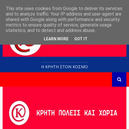
This site uses cookies from Google to deliver its services
and to analyze traffic. Your IP address and user-agent are
shared with Google along with performance and security
metrics to ensure quality of service, generate usage
statistics, and to detect and address abuse.
LEARN MORE
GOT IT
Η ΚΡΗΤΗ ΣΤΟN KOΣΜΟ