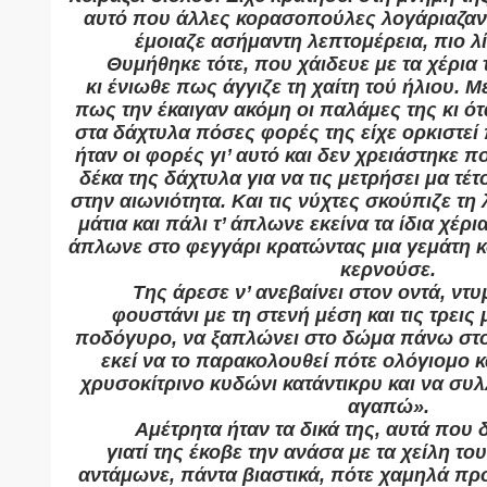
αυτό που άλλες κορασοπούλες λογάριαζαν 
έμοιαζε ασήμαντη λεπτομέρεια, πιο λίγ
Θυμήθηκε τότε, που χάιδευε με τα χέρια 
κι ένιωθε πως άγγιζε τη χαίτη τού ήλιου. 
πως την έκαιγαν ακόμη οι παλάμες της κι ότ
στα δάχτυλα πόσες φορές της είχε ορκιστεί 
ήταν οι φορές γι’ αυτό και δεν χρειάστηκε 
δέκα της δάχτυλα για να τις μετρήσει μα τέτο
στην αιωνιότητα. Και τις νύχτες σκούπιζε τη
μάτια και πάλι τ’ άπλωνε εκείνα τα ίδια χέρι
άπλωνε στο φεγγάρι κρατώντας μια γεμάτη κ
κερνούσε.
Της άρεσε ν’ ανεβαίνει στον οντά, ντ
φουστάνι με τη στενή μέση και τις τρεις
ποδόγυρο, να ξαπλώνει στο δώμα πάνω στ
εκεί να το παρακολουθεί πότε ολόγιομο κ
χρυσοκίτρινο κυδώνι κατάντικρυ και να συλλ
αγαπώ».
Αμέτρητα ήταν τα δικά της, αυτά που 
γιατί της έκοβε την ανάσα με τα χείλη τ
αντάμωνε, πάντα βιαστικά, πότε χαμηλά πρ