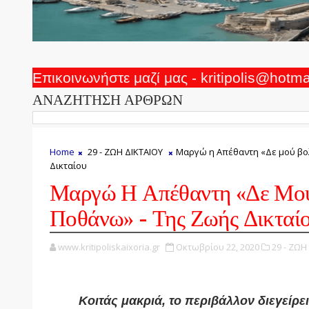
Επικοινωνήστε μαζί μας - kritipolis@hotm
ΑΝΑΖΗΤΗΣΗ ΑΡΘΡΩΝ
Home
29 - ΖΩΗ ΔΙΚΤΑΙΟΥ
Μαργώ η Απέθαντη «Δε μού βολ
Δικταίου
Μαργώ Η Απέθαντη «Δε Μού
Ποθάνω» - Της Ζωής Δικταί
www.kritipoliskaixoria.gr
Οκτωβρίου 22, 2020
29 - ΖΩΗ
Κοιτάς μακριά, το περιβάλλον διεγείρε