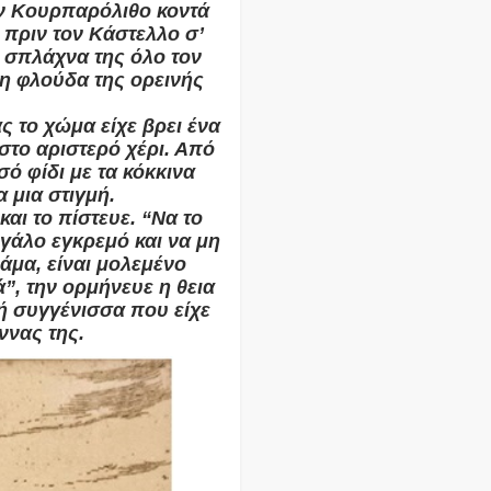
ν Κουρπαρόλιθο κοντά
 πριν τον Κάστελλο σ’
α σπλάχνα της όλο τον
τη φλούδα της ορεινής
ς το χώμα είχε βρει ένα
 στο αριστερό χέρι. Από
ό φίδι με τα κόκκινα
α μια στιγμή.
και το πίστευε. “Να το
εγάλο εγκρεμό και να μη
ράμα, είναι μολεμένο
”, την ορμήνευε η θεια
κή συγγένισσα που είχε
ννας της.