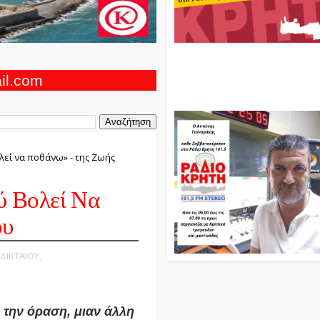
Ο Αντώνης Γενναράκης Στο Ρά
Κρήτη Κάθε Βράδυ Απο Τις 10
Τις 12 Με Θεματικές Εκπομπές
ail.com
Και Μουσικής
εί να ποθάνω» - της Ζωής
 Βολεί Να
ου
 ΔΙΚΤΑΙΟΥ,
ι την όραση, μιαν άλλη