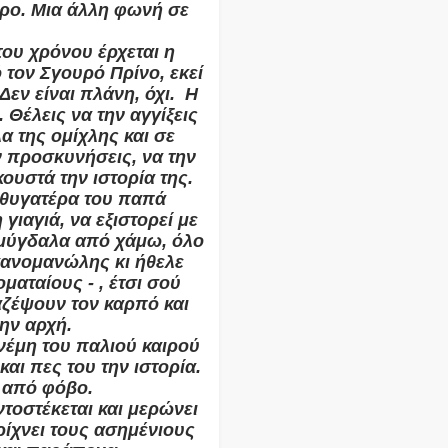
όρο. Μια άλλη φωνή σε
του χρόνου έρχεται η
 τον Σγουρό Πρίνο, εκεί
εν είναι πλάνη, όχι.
Η
 Θέλεις να την αγγίξεις
α της ομίχλης και σε
ην προσκυνήσεις, να την
ουστά την ιστορία της.
η θυγατέρα του παπά
γιαγιά, να εξιστορεί με
 αμύγδαλα από χάμω, όλο
ιγανομανώλης κι ήθελε
ματαίους - , έτσι σού
μαζέψουν τον καρπό και
την αρχή.
Ανέμη του παλιού καιρού
και πες του την ιστορία.
, από φόβο.
ντοστέκεται και μερώνει
ρίχνει τους ασημένιους