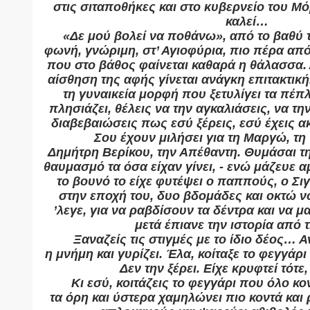
στις σιταποθήκες και στο κυβερνείο του Μ
καλεί…
«Δε μού βολεί να ποθάνω», από το βαθύ 
φωνή, γνώριμη, στ’ Αγιοφύρια, πιο πέρα από
που στο βάθος φαίνεται καθαρά η θάλασσα. Δ
αίσθηση της αφής γίνεται ανάγκη επιτακτική.
τη γυναικεία μορφή που ξετυλίγει τα πέπλ
πλησιάζει, θέλεις να την αγκαλιάσεις, να τ
διαβεβαιώσεις πως εσύ ξέρεις, εσύ έχεις ακ
Σου έχουν μιλήσει για τη Μαργώ, τ
Δημήτρη Βερίκου, την Απέθαντη. Θυμάσαι τη 
θαυμασμό τα όσα είχαν γίνει, - ενώ μάζευε
το βουνό το είχε φυτέψει ο παππούς, ο Σ
στην εποχή του, δυο βδομάδες και οκτώ νο
’λεγε, για να ραβδίσουν τα δέντρα και να 
μετά έπιανε την ιστορία από 
Ξαναζείς τις στιγμές με το ίδιο δέος… 
η μνήμη και γυρίζει. Έλα, κοίταξε το φεγγάρι 
Δεν την ξέρει. Είχε κρυφτεί τότε
Κι εσύ, κοιτάζεις το φεγγάρι που όλο κο
τα όρη και ύστερα χαμηλώνει πιο κοντά και 