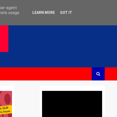
user-agent
erate usage
LEARN MORE
GOT IT