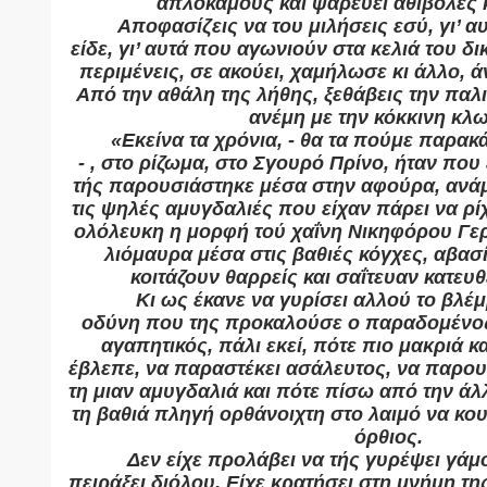
απλοκαμούς και ψαρεύει αθιβολές 
Αποφασίζεις να του μιλήσεις εσύ, γι’ α
είδε, γι’ αυτά που αγωνιούν στα κελιά του δι
περιμένεις, σε ακούει, χαμήλωσε κι άλλο, ά
Από την αθάλη της λήθης, ξεθάβεις την παλι
ανέμη με την κόκκινη κλ
«Εκείνα τα χρόνια, - θα τα πούμε παρακά
- , στο ρίζωμα, στο Σγουρό Πρίνο, ήταν πο
τής παρουσιάστηκε μέσα στην αφούρα, ανάμ
τις ψηλές αμυγδαλιές που είχαν πάρει να ρί
ολόλευκη η μορφή τού χαΐνη Νικηφόρου Γερά
λιόμαυρα μέσα στις βαθιές κόγχες, αβασί
κοιτάζουν θαρρείς και σαΐτευαν κατευθ
Κι ως έκανε να γυρίσει αλλού το βλέ
οδύνη που της προκαλούσε ο παραδομένος
αγαπητικός, πάλι εκεί, πότε πιο μακριά κα
έβλεπε, να παραστέκει ασάλευτος, να παρου
τη μιαν αμυγδαλιά και πότε πίσω από την ά
τη βαθιά πληγή ορθάνοιχτη στο λαιμό να κου
όρθιος.
Δεν είχε προλάβει να τής γυρέψει γάμο
πειράξει διόλου. Είχε κρατήσει στη μνήμη τη