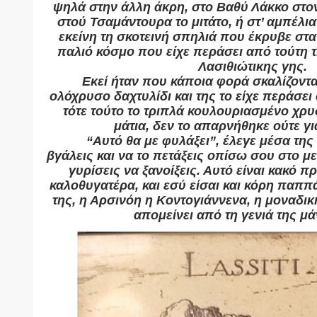
ψηλά στην άλλη άκρη, στο Βαθύ Λάκκο στο
στού Τσαμάντουρα το μιτάτο, ή στ’ αμπέλια
εκείνη τη σκοτεινή σπηλιά που έκρυβε στ
παλιό κόσμο που είχε περάσει από τούτη 
Λασιθιώτικης γης.
Εκεί ήταν που κάποια φορά σκαλίζοντα
ολόχρυσο δαχτυλίδι και της το είχε περάσει
τότε τούτο το τριπλά κουλουριασμένο χρυσ
μάτια, δεν το απαρνήθηκε ούτε γι
“Αυτό θα με φυλάξει”, έλεγε μέσα της 
βγάλεις και να το πετάξεις οπίσω σου στο μ
γυρίσεις να ξανοίξεις. Αυτό είναι κακό π
καλοθυγατέρα, και εσύ είσαι και κόρη παππά
της, η Αρσινόη η Κοντογιάννενα, η μοναδι
απομείνει από τη γενιά της μά