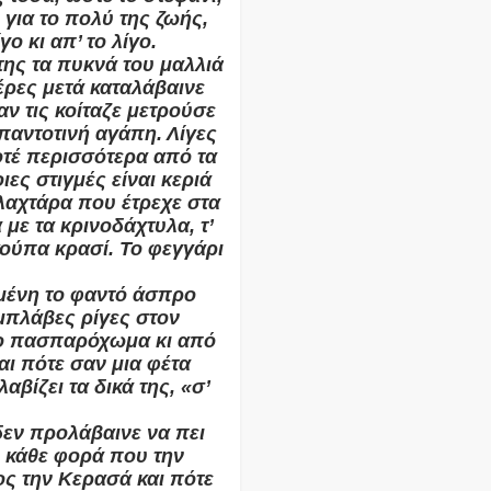
για το πολύ της ζωής,
ο κι απ’ το λίγο.
της τα πυκνά του μαλλιά
Μέρες μετά καταλάβαινε
αν τις κοίταζε μετρούσε
παντοτινή αγάπη. Λίγες
ποτέ περισσότερα από τα
ιες στιγμές είναι κεριά
 λαχτάρα που έτρεχε στα
α με τα κρινοδάχτυλα, τ’
ούπα κρασί. Το φεγγάρι
υμένη το φαντό άσπρο
 μπλάβες ρίγες στον
ο πασπαρόχωμα κι από
αι πότε σαν μια φέτα
αβίζει τα δικά της, «σ’
δεν προλάβαινε να πει
ου κάθε φορά που την
ος την Κερασά και πότε