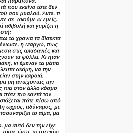
και παράπονα.
υτά που εκείνο τότε δεν
κού σου μυαλού. Άντε, τι
ντε σε
ακούμε κι εμείς.
ά αθιβολή και γυρίζει η
ωστή:
τω τα χρόνια τα δίσεκτα
υ ένιωσε, η Μαργώ, πως
εσα στις αλαδανιές και
χνουν τα φύλλα. Κι ήταν
κη, κι έμεναν τα μάτια
λευτα ακόμη, να την
είαν στην καρδιά.
μμα μη αντέχοντας την
 πια στον άλλο κόσμο
ι πότε πιο κοντά τον
σιάζεται πότε πίσω από
λλη ωχρός, αδύναμος, με
τσουναρίζει το αίμα, μα
, μα αυτό δεν την είχε
ς τόσα, ώστε το στεφάνι,