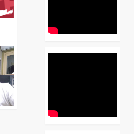
διο
 Έως
 Λόγου